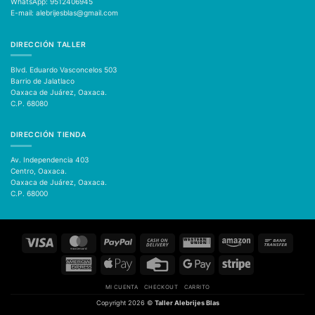
WhatsApp: 9512406945
E-mail: alebrijesblas@gmail.com
DIRECCIÓN TALLER
Blvd. Eduardo Vasconcelos 503
Barrio de Jalatlaco
Oaxaca de Juárez, Oaxaca.
C.P. 68080
DIRECCIÓN TIENDA
Av. Independencia 403
Centro, Oaxaca.
Oaxaca de Juárez, Oaxaca.
C.P. 68000
Visa
MasterCard
PayPal
Cash
Western
Amazon
Bank
On
Union
Transfer
Delivery
American
Apple
Credit
Google
Stripe
Express
Pay
Card
Pay
MI CUENTA
CHECKOUT
CARRITO
Copyright 2026 ©
Taller Alebrijes Blas