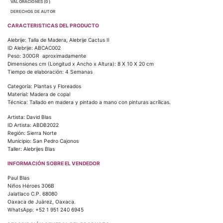
VALORACIONES (0)
DERECHOS DE AUTOR
CARACTERISTICAS DEL PRODUCTO
Alebrije: Talla de Madera, Alebrije Cactus II
ID Alebrije: ABCAC002
Peso: 300GR aproximadamente
Dimensiones cm (Longitud x Ancho x Altura): 8 X 10 X 20 cm
Tiempo de elaboración: 4 Semanas
Categoría: Plantas y Floreados
Material: Madera de copal
Técnica: Tallado en madera y pintado a mano con pinturas acrílicas.
Artista: David Blas
ID Artista: ABDB2022
Región: Sierra Norte
Municipio: San Pedro Cajonos
Taller: Alebrijes Blas
INFORMACIÓN SOBRE EL VENDEDOR
Paul Blas
Niños Héroes 306B
Jalatlaco C.P. 68080
Oaxaca de Juárez, Oaxaca.
WhatsApp: +52 1 951 240 6945