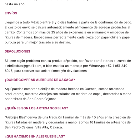
hasta un año.
ENVÍOS
Llegamos a todo México entre 3 y 6 días hábiles a partir de la confirmación de pago.
El costo de envío se calcula automáticamente al momento de agregar productos al
carrito. Contamos con mas de 25 años de experiencia en el manejo y empaque de
figuras de madera. Empacamos perfectamente cada pieza con papel china y papel
burbuja para un mejor traslado a su destino.
DEVOLUCIONES
Si tiene algún problema con su producto/pedido, por favor contáctenos a través de
alebrijesblas@gmail.com, o bien escriba un mensaje por WhatsApp +52 1 951 240
6945; para resolver sus aclaraciones y/o devoluciones.
¿DONDE COMPRAR ALEBRIJES DE OAXACA?
Aquí puedes comprar alebrijes de madera hechos en Oaxaca, somos artesanos
productores, nuestros Alebrijes son tallados en madera de copal, decorados a mano
por artistas de San Pedro Cajonos.
¿QUIÉNES SON LOS ARTESANOS BLAS?
“Alebrijes Blas” deriva de una tradición familiar de más de 40 años en la creación de
figuras talladas en madera y decoradas a mano. Somos 16 familias de artesanos de
San Pedro Cajonos, Villa Alta, Oaxaca.
¿QUE HACEMOS EN ALEBRIJES BLAS?