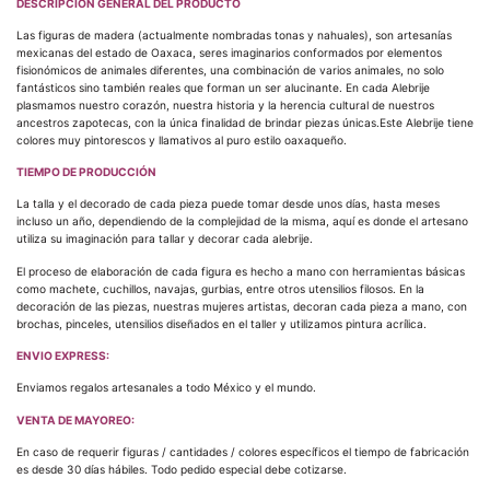
DESCRIPCIÓN GENERAL DEL PRODUCTO
Las figuras de madera (actualmente nombradas tonas y nahuales), son artesanías
mexicanas del estado de Oaxaca, seres imaginarios conformados por elementos
fisionómicos de animales diferentes, una combinación de varios animales, no solo
fantásticos sino también reales que forman un ser alucinante. En cada Alebrije
plasmamos nuestro corazón, nuestra historia y la herencia cultural de nuestros
ancestros zapotecas, con la única finalidad de brindar piezas únicas.Este Alebrije tiene
colores muy pintorescos y llamativos al puro estilo oaxaqueño.
TIEMPO DE PRODUCCIÓN
La talla y el decorado de cada pieza puede tomar desde unos días, hasta meses
incluso un año, dependiendo de la complejidad de la misma, aquí es donde el artesano
utiliza su imaginación para tallar y decorar cada alebrije.
El proceso de elaboración de cada figura es hecho a mano con herramientas básicas
como machete, cuchillos, navajas, gurbias, entre otros utensilios filosos. En la
decoración de las piezas, nuestras mujeres artistas, decoran cada pieza a mano, con
brochas, pinceles, utensilios diseñados en el taller y utilizamos pintura acrílica.
ENVIO EXPRESS:
Enviamos regalos artesanales a todo México y el mundo.
VENTA DE MAYOREO:
En caso de requerir figuras / cantidades / colores específicos el tiempo de fabricación
es desde 30 días hábiles. Todo pedido especial debe cotizarse.