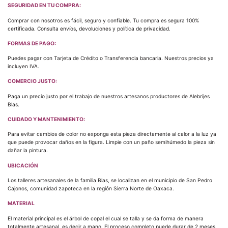
SEGURIDAD EN TU COMPRA:
Comprar con nosotros es fácil, seguro y confiable. Tu compra es segura 100%
certificada. Consulta envíos, devoluciones y política de privacidad.
FORMAS DE PAGO:
Puedes pagar con Tarjeta de Crédito o Transferencia bancaria. Nuestros precios ya
incluyen IVA.
COMERCIO JUSTO:
Paga un precio justo por el trabajo de nuestros artesanos productores de Alebrijes
Blas.
CUIDADO Y MANTENIMIENTO:
Para evitar cambios de color no exponga esta pieza directamente al calor a la luz ya
que puede provocar daños en la figura. Limpie con un paño semihúmedo la pieza sin
dañar la pintura.
UBICACIÓN
Los talleres artesanales de la familia Blas, se localizan en el municipio de San Pedro
Cajonos, comunidad zapoteca en la región Sierra Norte de Oaxaca.
MATERIAL
El material principal es el árbol de copal el cual se talla y se da forma de manera
totalmente artesanal, es decir a mano. El proceso completo puede durar de 2 meses