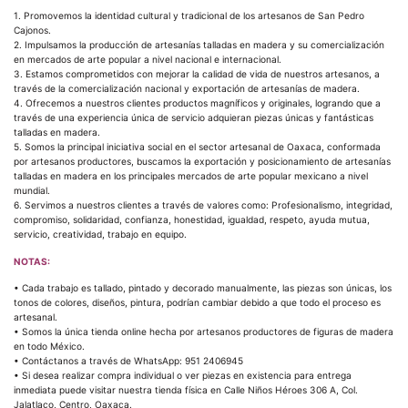
1. Promovemos la identidad cultural y tradicional de los artesanos de San Pedro
Cajonos.
2. Impulsamos la producción de artesanías talladas en madera y su comercialización
en mercados de arte popular a nivel nacional e internacional.
3. Estamos comprometidos con mejorar la calidad de vida de nuestros artesanos, a
través de la comercialización nacional y exportación de artesanías de madera.
4. Ofrecemos a nuestros clientes productos magníficos y originales, logrando que a
través de una experiencia única de servicio adquieran piezas únicas y fantásticas
talladas en madera.
5. Somos la principal iniciativa social en el sector artesanal de Oaxaca, conformada
por artesanos productores, buscamos la exportación y posicionamiento de artesanías
talladas en madera en los principales mercados de arte popular mexicano a nivel
mundial.
6. Servimos a nuestros clientes a través de valores como: Profesionalismo, integridad,
compromiso, solidaridad, confianza, honestidad, igualdad, respeto, ayuda mutua,
servicio, creatividad, trabajo en equipo.
NOTAS:
• Cada trabajo es tallado, pintado y decorado manualmente, las piezas son únicas, los
tonos de colores, diseños, pintura, podrían cambiar debido a que todo el proceso es
artesanal.
• Somos la única tienda online hecha por artesanos productores de figuras de madera
en todo México.
• Contáctanos a través de WhatsApp: 951 2406945
• Si desea realizar compra individual o ver piezas en existencia para entrega
inmediata puede visitar nuestra tienda física en Calle Niños Héroes 306 A, Col.
Jalatlaco, Centro, Oaxaca.