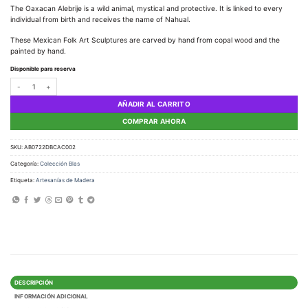
The Oaxacan Alebrije is a wild animal, mystical and protective. It is linked to every
individual from birth and receives the name of Nahual.
These Mexican Folk Art Sculptures are carved by hand from copal wood and the
painted by hand.
Disponible para reserva
Talla de Madera, Alebrije Cactus II cantidad
AÑADIR AL CARRITO
COMPRAR AHORA
SKU:
AB0722DBCAC002
Categoría:
Colección Blas
Etiqueta:
Artesanías de Madera
DESCRIPCIÓN
INFORMACIÓN ADICIONAL