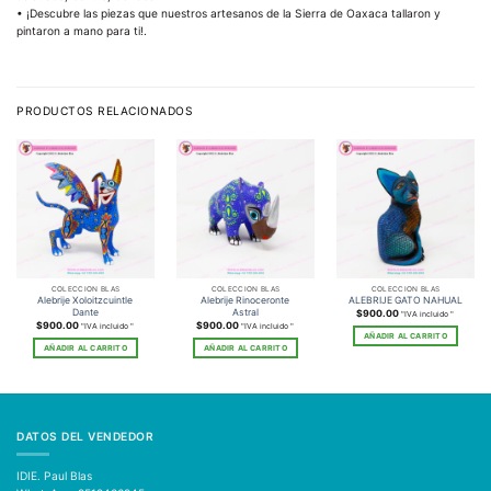
• ¡Descubre las piezas que nuestros artesanos de la Sierra de Oaxaca tallaron y
pintaron a mano para ti!.
PRODUCTOS RELACIONADOS
COLECCIÓN BLAS
COLECCIÓN BLAS
COLECCIÓN BLAS
Alebrije Xoloitzcuintle
Alebrije Rinoceronte
ALEBRIJE GATO NAHUAL
Dante
Astral
$
900.00
"IVA incluido "
$
900.00
$
900.00
"IVA incluido "
"IVA incluido "
AÑADIR AL CARRITO
AÑADIR AL CARRITO
AÑADIR AL CARRITO
DATOS DEL VENDEDOR
IDIE. Paul Blas