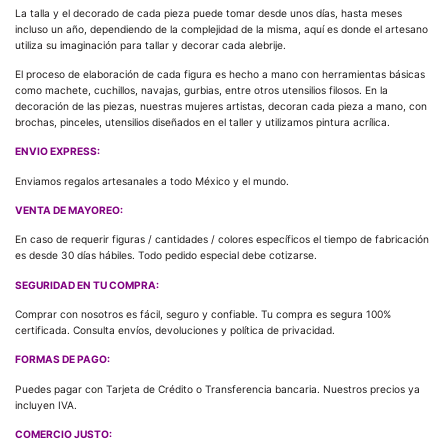
La talla y el decorado de cada pieza puede tomar desde unos días, hasta meses
incluso un año, dependiendo de la complejidad de la misma, aquí es donde el artesano
utiliza su imaginación para tallar y decorar cada alebrije.
El proceso de elaboración de cada figura es hecho a mano con herramientas básicas
como machete, cuchillos, navajas, gurbias, entre otros utensilios filosos. En la
decoración de las piezas, nuestras mujeres artistas, decoran cada pieza a mano, con
brochas, pinceles, utensilios diseñados en el taller y utilizamos pintura acrílica.
ENVIO EXPRESS:
Enviamos regalos artesanales a todo México y el mundo.
VENTA DE MAYOREO:
En caso de requerir figuras / cantidades / colores específicos el tiempo de fabricación
es desde 30 días hábiles. Todo pedido especial debe cotizarse.
SEGURIDAD EN TU COMPRA:
Comprar con nosotros es fácil, seguro y confiable. Tu compra es segura 100%
certificada. Consulta envíos, devoluciones y política de privacidad.
FORMAS DE PAGO:
Puedes pagar con Tarjeta de Crédito o Transferencia bancaria. Nuestros precios ya
incluyen IVA.
COMERCIO JUSTO: