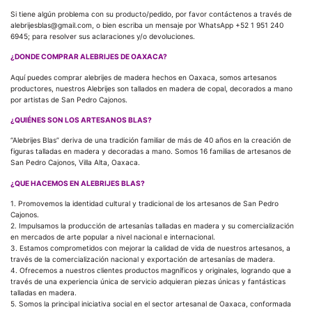
Si tiene algún problema con su producto/pedido, por favor contáctenos a través de
alebrijesblas@gmail.com, o bien escriba un mensaje por WhatsApp +52 1 951 240
6945; para resolver sus aclaraciones y/o devoluciones.
¿DONDE COMPRAR ALEBRIJES DE OAXACA?
Aquí puedes comprar alebrijes de madera hechos en Oaxaca, somos artesanos
productores, nuestros Alebrijes son tallados en madera de copal, decorados a mano
por artistas de San Pedro Cajonos.
¿QUIÉNES SON LOS ARTESANOS BLAS?
“Alebrijes Blas” deriva de una tradición familiar de más de 40 años en la creación de
figuras talladas en madera y decoradas a mano. Somos 16 familias de artesanos de
San Pedro Cajonos, Villa Alta, Oaxaca.
¿QUE HACEMOS EN ALEBRIJES BLAS?
1. Promovemos la identidad cultural y tradicional de los artesanos de San Pedro
Cajonos.
2. Impulsamos la producción de artesanías talladas en madera y su comercialización
en mercados de arte popular a nivel nacional e internacional.
3. Estamos comprometidos con mejorar la calidad de vida de nuestros artesanos, a
través de la comercialización nacional y exportación de artesanías de madera.
4. Ofrecemos a nuestros clientes productos magníficos y originales, logrando que a
través de una experiencia única de servicio adquieran piezas únicas y fantásticas
talladas en madera.
5. Somos la principal iniciativa social en el sector artesanal de Oaxaca, conformada