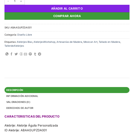
AÑADIR AL CARRITO
COMPRAR AHORA
SKU:
ABAAGUPZDA001
Categoría:
Diseño Libre
Etiquetas:
Alebrijes Blas
,
AlebrijesWorkshop
,
Artesanías de Madera
,
Mexican Art
,
Tallado en Madera
,
TallerdeAlebrijes
DESCRIPCIÓN
INFORMACIÓN ADICIONAL
VALORACIONES (0)
DERECHOS DE AUTOR
CARACTERISTICAS DEL PRODUCTO
Alebrije: Alebrije Águila Personalizada
ID Alebrije: ABAAGUPZDA001