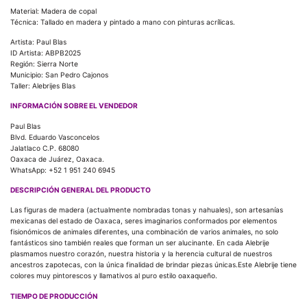
Material: Madera de copal
Técnica: Tallado en madera y pintado a mano con pinturas acrílicas.
Artista: Paul Blas
ID Artista: ABPB2025
Región: Sierra Norte
Municipio: San Pedro Cajonos
Taller: Alebrijes Blas
INFORMACIÓN SOBRE EL VENDEDOR
Paul Blas
Blvd. Eduardo Vasconcelos
Jalatlaco C.P. 68080
Oaxaca de Juárez, Oaxaca.
WhatsApp: +52 1 951 240 6945
DESCRIPCIÓN GENERAL DEL PRODUCTO
Las figuras de madera (actualmente nombradas tonas y nahuales), son artesanías
mexicanas del estado de Oaxaca, seres imaginarios conformados por elementos
fisionómicos de animales diferentes, una combinación de varios animales, no solo
fantásticos sino también reales que forman un ser alucinante. En cada Alebrije
plasmamos nuestro corazón, nuestra historia y la herencia cultural de nuestros
ancestros zapotecas, con la única finalidad de brindar piezas únicas.Este Alebrije tiene
colores muy pintorescos y llamativos al puro estilo oaxaqueño.
TIEMPO DE PRODUCCIÓN