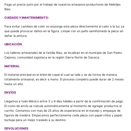
Paga un precio justo por el trabajo de nuestros artesanos productores de Alebrijes
Blas.
CUIDADO Y MANTENIMIENTO:
Para evitar cambios de color no exponga esta pieza directamente al calor a la luz ya
que puede provocar daños en la figura. Limpie con un paño semihúmedo la pieza sin
dañar la pintura.
UBICACIÓN
Los talleres artesanales de la familia Blas, se localizan en el municipio de San Pedro
Cajonos, comunidad zapoteca en la región Sierra Norte de Oaxaca.
MATERIAL
El material principal es el árbol de copal el cual se talla y se da forma de manera
totalmente artesanal, es decir a mano. El proceso completo puede durar de 2 meses
hasta un año.
ENVÍOS
Llegamos a todo México entre 3 y 6 días hábiles a partir de la confirmación de pago.
El costo de envío se calcula automáticamente al momento de agregar productos al
carrito. Contamos con mas de 25 años de experiencia en el manejo y empaque de
figuras de madera. Empacamos perfectamente cada pieza con papel china y papel
burbuja para un mejor traslado a su destino.
DEVOLUCIONES