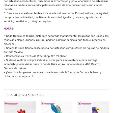
por artesanos productores, buscamos la exportación y posicionamiento de artesanías
talladas en madera en los principales mercados de arte popular mexicano a nivel
mundial.
6. Servimos a nuestros clientes a través de valores como: Profesionalismo, integridad,
compromiso, solidaridad, confianza, honestidad, igualdad, respeto, ayuda mutua,
servicio, creatividad, trabajo en equipo.
NOTAS:
• Cada trabajo es tallado, pintado y decorado manualmente, las piezas son únicas, los
tonos de colores, diseños, pintura, podrían cambiar debido a que todo el proceso es
artesanal.
• Somos la única tienda online hecha por artesanos productores de figuras de madera
en todo México.
• Contáctanos a través de WhatsApp: 951 2406945
• Si desea realizar compra individual o ver piezas en existencia para entrega
inmediata puede visitar nuestra tienda física en Av. Independencia 403 Centro,
Oaxaca de Juárez.
• ¡Descubre las piezas que nuestros artesanos de la Sierra de Oaxaca tallaron y
pintaron a mano para ti!.
PRODUCTOS RELACIONADOS