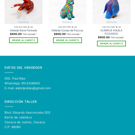
COLECCIÓN BLAS
COLECCIÓN BLAS
COLECCIÓN BLAS
ALEBRIJE AGUILA
Alebrije Rana Floreada
Alebrije Conejo de Pascua
POSANDO
$
900.00
$
900.00
"IVA incluido "
"IVA incluido "
$
900.00
"IVA incluido "
AÑADIR AL CARRITO
AÑADIR AL CARRITO
AÑADIR AL CARRITO
DATOS DEL VENDEDOR
IDIE. Paul Blas
WhatsApp: 9512406945
E-mail: alebrijesblas@gmail.com
DIRECCIÓN TALLER
Blvd. Eduardo Vasconcelos 503
Barrio de Jalatlaco
Oaxaca de Juárez, Oaxaca.
C.P. 68080