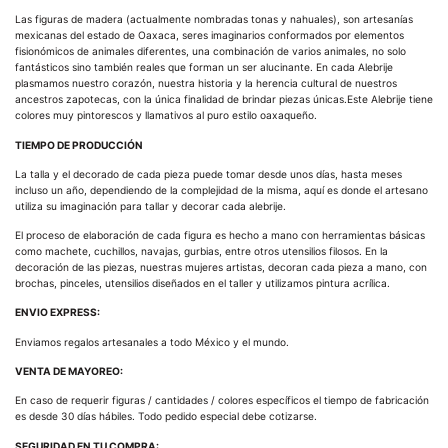
Las figuras de madera (actualmente nombradas tonas y nahuales), son artesanías
mexicanas del estado de Oaxaca, seres imaginarios conformados por elementos
fisionómicos de animales diferentes, una combinación de varios animales, no solo
fantásticos sino también reales que forman un ser alucinante. En cada Alebrije
plasmamos nuestro corazón, nuestra historia y la herencia cultural de nuestros
ancestros zapotecas, con la única finalidad de brindar piezas únicas.Este Alebrije tiene
colores muy pintorescos y llamativos al puro estilo oaxaqueño.
TIEMPO DE PRODUCCIÓN
La talla y el decorado de cada pieza puede tomar desde unos días, hasta meses
incluso un año, dependiendo de la complejidad de la misma, aquí es donde el artesano
utiliza su imaginación para tallar y decorar cada alebrije.
El proceso de elaboración de cada figura es hecho a mano con herramientas básicas
como machete, cuchillos, navajas, gurbias, entre otros utensilios filosos. En la
decoración de las piezas, nuestras mujeres artistas, decoran cada pieza a mano, con
brochas, pinceles, utensilios diseñados en el taller y utilizamos pintura acrílica.
ENVIO EXPRESS:
Enviamos regalos artesanales a todo México y el mundo.
VENTA DE MAYOREO:
En caso de requerir figuras / cantidades / colores específicos el tiempo de fabricación
es desde 30 días hábiles. Todo pedido especial debe cotizarse.
SEGURIDAD EN TU COMPRA: