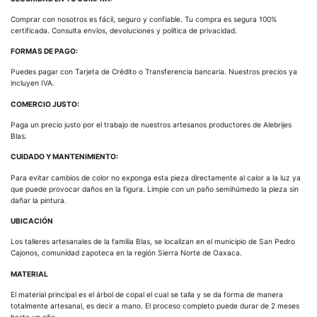
Comprar con nosotros es fácil, seguro y confiable. Tu compra es segura 100%
certificada. Consulta envíos, devoluciones y política de privacidad.
FORMAS DE PAGO:
Puedes pagar con Tarjeta de Crédito o Transferencia bancaria. Nuestros precios ya
incluyen IVA.
COMERCIO JUSTO:
Paga un precio justo por el trabajo de nuestros artesanos productores de Alebrijes
Blas.
CUIDADO Y MANTENIMIENTO:
Para evitar cambios de color no exponga esta pieza directamente al calor a la luz ya
que puede provocar daños en la figura. Limpie con un paño semihúmedo la pieza sin
dañar la pintura.
UBICACIÓN
Los talleres artesanales de la familia Blas, se localizan en el municipio de San Pedro
Cajonos, comunidad zapoteca en la región Sierra Norte de Oaxaca.
MATERIAL
El material principal es el árbol de copal el cual se talla y se da forma de manera
totalmente artesanal, es decir a mano. El proceso completo puede durar de 2 meses
hasta un año.