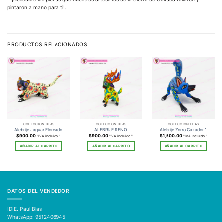
pintaron a mano para ti!.
PRODUCTOS RELACIONADOS
COLECCIÓN BLAS
COLECCIÓN BLAS
COLECCIÓN BLAS
Alebrije Jaguar Floreado
ALEBRIJE RENO
Alebrije Zorro Cazador 1
$
900.00
$
900.00
$
1,500.00
"IVA incluido "
"IVA incluido "
"IVA incluido "
AÑADIR AL CARRITO
AÑADIR AL CARRITO
AÑADIR AL CARRITO
DATOS DEL VENDEDOR
IDIE. Paul Blas
WhatsApp: 9512406945