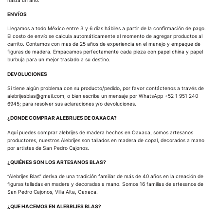
ENVÍOS
Llegamos a todo México entre 3 y 6 días hábiles a partir de la confirmación de pago.
El costo de envío se calcula automáticamente al momento de agregar productos al
carrito. Contamos con mas de 25 años de experiencia en el manejo y empaque de
figuras de madera. Empacamos perfectamente cada pieza con papel china y papel
burbuja para un mejor traslado a su destino.
DEVOLUCIONES
Si tiene algún problema con su producto/pedido, por favor contáctenos a través de
alebrijesblas@gmail.com, o bien escriba un mensaje por WhatsApp +52 1 951 240
6945; para resolver sus aclaraciones y/o devoluciones.
¿DONDE COMPRAR ALEBRIJES DE OAXACA?
Aquí puedes comprar alebrijes de madera hechos en Oaxaca, somos artesanos
productores, nuestros Alebrijes son tallados en madera de copal, decorados a mano
por artistas de San Pedro Cajonos.
¿QUIÉNES SON LOS ARTESANOS BLAS?
“Alebrijes Blas” deriva de una tradición familiar de más de 40 años en la creación de
figuras talladas en madera y decoradas a mano. Somos 16 familias de artesanos de
San Pedro Cajonos, Villa Alta, Oaxaca.
¿QUE HACEMOS EN ALEBRIJES BLAS?