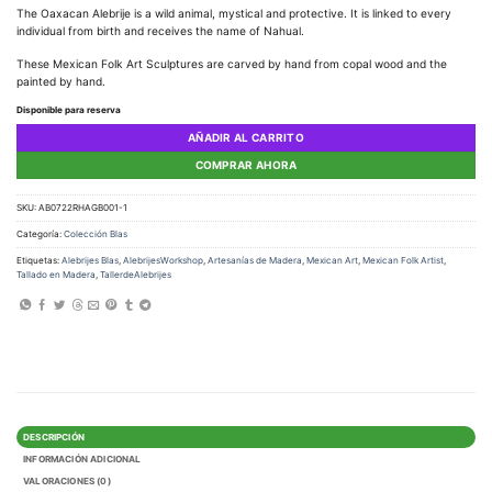
The Oaxacan Alebrije is a wild animal, mystical and protective. It is linked to every
individual from birth and receives the name of Nahual.
These Mexican Folk Art Sculptures are carved by hand from copal wood and the
painted by hand.
Disponible para reserva
AÑADIR AL CARRITO
COMPRAR AHORA
SKU:
AB0722RHAGB001-1
Categoría:
Colección Blas
Etiquetas:
Alebrijes Blas
,
AlebrijesWorkshop
,
Artesanías de Madera
,
Mexican Art
,
Mexican Folk Artist
,
Tallado en Madera
,
TallerdeAlebrijes
DESCRIPCIÓN
INFORMACIÓN ADICIONAL
VALORACIONES (0)