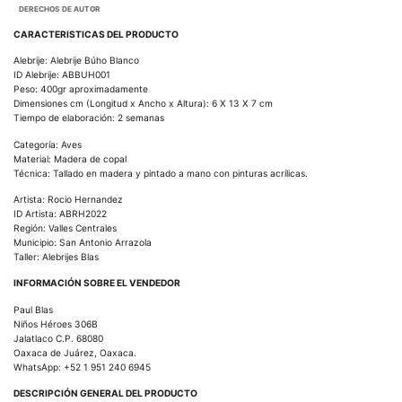
DERECHOS DE AUTOR
CARACTERISTICAS DEL PRODUCTO
Alebrije: Alebrije Búho Blanco
ID Alebrije: ABBUH001
Peso: 400gr aproximadamente
Dimensiones cm (Longitud x Ancho x Altura): 6 X 13 X 7 cm
Tiempo de elaboración: 2 semanas
Categoría: Aves
Material: Madera de copal
Técnica: Tallado en madera y pintado a mano con pinturas acrílicas.
Artista: Rocio Hernandez
ID Artista: ABRH2022
Región: Valles Centrales
Municipio: San Antonio Arrazola
Taller: Alebrijes Blas
INFORMACIÓN SOBRE EL VENDEDOR
Paul Blas
Niños Héroes 306B
Jalatlaco C.P. 68080
Oaxaca de Juárez, Oaxaca.
WhatsApp: +52 1 951 240 6945
DESCRIPCIÓN GENERAL DEL PRODUCTO