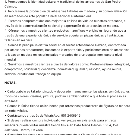
1. Promovemos la identidad cultural y tradicional de los artesanos de San Pedro
Cajonos.
2. Impulsamos la producción de artesanías talladas en madera y su comercialización
en mercados de arte popular a nivel nacional e internacional.
3. Estamos comprometidos con mejorar la calidad de vida de nuestros artesanos, a
través de la comercialización nacional y exportación de artesanías de madera.
4. Ofrecemos a nuestros clientes productos magníficos y originales, logrando que a
través de una experiencia única de servicio adquieran piezas únicas y fantásticas
talladas en madera.
5. Somos la principal iniciativa social en el sector artesanal de Oaxaca, conformada
por artesanos productores, buscamos la exportación y posicionamiento de artesanías
talladas en madera en los principales mercados de arte popular mexicano a nivel
mundial.
6. Servimos a nuestros clientes a través de valores como: Profesionalismo, integridad,
compromiso, solidaridad, confianza, honestidad, igualdad, respeto, ayuda mutua,
servicio, creatividad, trabajo en equipo.
NOTAS:
• Cada trabajo es tallado, pintado y decorado manualmente, las piezas son únicas, los
tonos de colores, diseños, pintura, podrían cambiar debido a que todo el proceso es
artesanal.
• Somos la única tienda online hecha por artesanos productores de figuras de madera
en todo México.
• Contáctanos a través de WhatsApp: 951 2406945
• Si desea realizar compra individual o ver piezas en existencia para entrega
inmediata puede visitar nuestra tienda física en Calle Niños Héroes 306 A, Col.
Jalatlaco, Centro, Oaxaca.
• ¡Descubre las piezas que nuestros artesanos de la Sierra de Oaxaca tallaron y