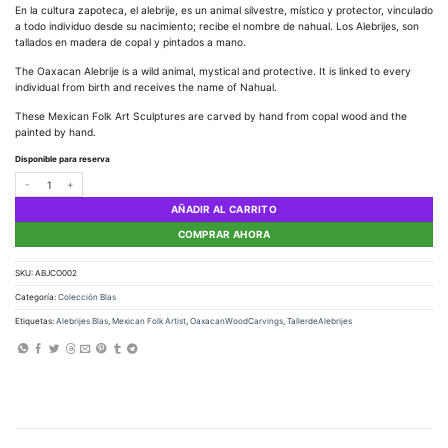
En la cultura zapoteca, el alebrije, es un animal silvestre, místico y protector, vinculado
a todo individuo desde su nacimiento; recibe el nombre de nahual. Los Alebrijes, son
tallados en madera de copal y pintados a mano.
The Oaxacan Alebrije is a wild animal, mystical and protective. It is linked to every
individual from birth and receives the name of Nahual.
These Mexican Folk Art Sculptures are carved by hand from copal wood and the
painted by hand.
Disponible para reserva
Alebrije Conejo cantidad
AÑADIR AL CARRITO
COMPRAR AHORA
SKU:
ABJCO002
Categoría:
Colección Blas
Etiquetas:
Alebrijes Blas
,
Mexican Folk Artist
,
OaxacanWoodCarvings
,
TallerdeAlebrijes