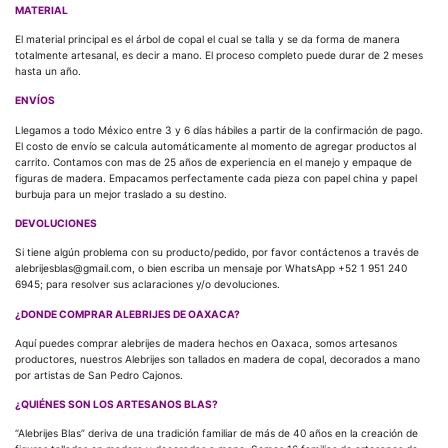
MATERIAL
El material principal es el árbol de copal el cual se talla y se da forma de manera
totalmente artesanal, es decir a mano. El proceso completo puede durar de 2 meses
hasta un año.
ENVÍOS
Llegamos a todo México entre 3 y 6 días hábiles a partir de la confirmación de pago.
El costo de envío se calcula automáticamente al momento de agregar productos al
carrito. Contamos con mas de 25 años de experiencia en el manejo y empaque de
figuras de madera. Empacamos perfectamente cada pieza con papel china y papel
burbuja para un mejor traslado a su destino.
DEVOLUCIONES
Si tiene algún problema con su producto/pedido, por favor contáctenos a través de
alebrijesblas@gmail.com, o bien escriba un mensaje por WhatsApp +52 1 951 240
6945; para resolver sus aclaraciones y/o devoluciones.
¿DONDE COMPRAR ALEBRIJES DE OAXACA?
Aquí puedes comprar alebrijes de madera hechos en Oaxaca, somos artesanos
productores, nuestros Alebrijes son tallados en madera de copal, decorados a mano
por artistas de San Pedro Cajonos.
¿QUIÉNES SON LOS ARTESANOS BLAS?
“Alebrijes Blas” deriva de una tradición familiar de más de 40 años en la creación de