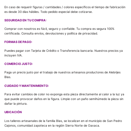
En caso de requerir figuras / cantidades / colores específicos el tiempo de fabricación
es desde 30 días hábiles. Todo pedido especial debe cotizarse.
SEGURIDAD EN TU COMPRA:
Comprar con nosotros es fácil, seguro y confiable. Tu compra es segura 100%
certificada. Consulta envíos, devoluciones y política de privacidad.
FORMAS DE PAGO:
Puedes pagar con Tarjeta de Crédito o Transferencia bancaria. Nuestros precios ya
incluyen IVA.
COMERCIO JUSTO:
Paga un precio justo por el trabajo de nuestros artesanos productores de Alebrijes
Blas.
CUIDADO Y MANTENIMIENTO:
Para evitar cambios de color no exponga esta pieza directamente al calor a la luz ya
que puede provocar daños en la figura. Limpie con un paño semihúmedo la pieza sin
dañar la pintura.
UBICACIÓN
Los talleres artesanales de la familia Blas, se localizan en el municipio de San Pedro
Cajonos, comunidad zapoteca en la región Sierra Norte de Oaxaca.