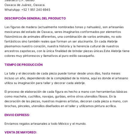
Oaxaca de Juárez, Oaxaca.
WhatsApp: +52 1 951 240 6945
DESCRIPCIÓN GENERAL DEL PRODUCTO
Las figuras de madera (actualmente nombradas tonas y nahuales), son artesanías
mexicanas del estado de Oaxaca, seres imaginarios conformados por elementos
fisionómicos de animales diferentes, una combinación de varios animales, no solo
fantásticos sino también reales que forman un ser alucinante. En cada Alebrije
plasmamos nuestro corazón, nuestra historia y la herencia cultural de nuestros
ancestros zapotecas, con la única finalidad de brindar piezas únicas.Este Alebrije tiene
colores muy pintorescos y llamativos al puro estilo oaxaqueño.
TIEMPO DE PRODUCCIÓN
La talla y el decorado de cada pieza puede tomar desde unos días, hasta meses
incluso un año, dependiendo de la complejidad de la misma, aquí es donde el artesano
utiliza su imaginación para tallar y decorar cada alebrije.
El proceso de elaboración de cada figura es hecho a mano con herramientas básicas
como machete, cuchillos, navajas, gurbias, entre otros utensilios filosos. En la
decoración de las piezas, nuestras mujeres artistas, decoran cada pieza a mano, con
brochas, pinceles, utensilios diseñados en el taller y utilizamos pintura acrílica.
ENVIO EXPRESS:
Enviamos regalos artesanales a todo México y el mundo.
VENTA DE MAYOREO: