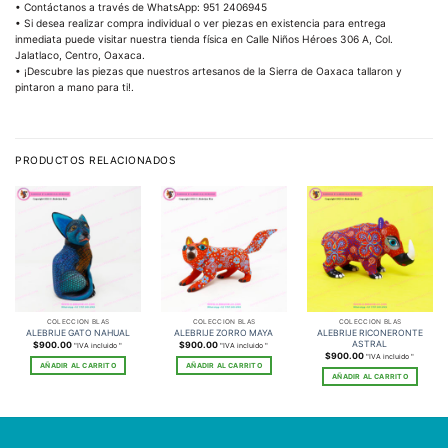
• Contáctanos a través de WhatsApp: 951 2406945
• Si desea realizar compra individual o ver piezas en existencia para entrega
inmediata puede visitar nuestra tienda física en Calle Niños Héroes 306 A, Col.
Jalatlaco, Centro, Oaxaca.
• ¡Descubre las piezas que nuestros artesanos de la Sierra de Oaxaca tallaron y
pintaron a mano para ti!.
PRODUCTOS RELACIONADOS
COLECCIÓN BLAS
COLECCIÓN BLAS
COLECCIÓN BLAS
ALEBRIJE RICONERONTE
ALEBRIJE GATO NAHUAL
ALEBRIJE ZORRO MAYA
ASTRAL
$
900.00
$
900.00
"IVA incluido "
"IVA incluido "
$
900.00
"IVA incluido "
AÑADIR AL CARRITO
AÑADIR AL CARRITO
AÑADIR AL CARRITO