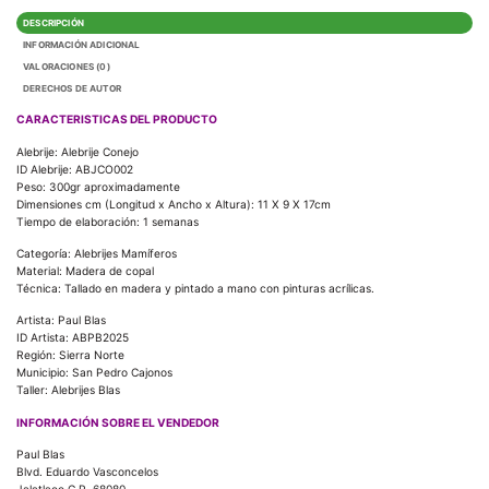
DESCRIPCIÓN
INFORMACIÓN ADICIONAL
VALORACIONES (0)
DERECHOS DE AUTOR
CARACTERISTICAS DEL PRODUCTO
Alebrije: Alebrije Conejo
ID Alebrije:
ABJCO002
Peso: 300gr aproximadamente
Dimensiones cm (Longitud x Ancho x Altura): 11 X 9 X 17cm
Tiempo de elaboración: 1 semanas
Categoría: Alebrijes Mamíferos
Material: Madera de copal
Técnica: Tallado en madera y pintado a mano con pinturas acrílicas.
Artista: Paul Blas
ID Artista: ABPB2025
Región: Sierra Norte
Municipio: San Pedro Cajonos
Taller: Alebrijes Blas
INFORMACIÓN SOBRE EL VENDEDOR
Paul Blas
Blvd. Eduardo Vasconcelos
Jalatlaco C.P. 68080