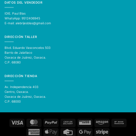
DATOS DEL VENDEDOR
IDIE. Paul Blas
WhatsApp: 9512406945
E-mail: alebrijesblas@gmail.com
DIRECCIÓN TALLER
Blvd. Eduardo Vasconcelos 503
Barrio de Jalatlaco
Oaxaca de Juárez, Oaxaca.
C.P. 68080
DIRECCIÓN TIENDA
Av. Independencia 403
Centro, Oaxaca.
Oaxaca de Juárez, Oaxaca.
C.P. 68000
Visa
MasterCard
PayPal
Cash
Western
Amazon
Bank
On
Union
Transfer
Delivery
American
Apple
Credit
Google
Stripe
Express
Pay
Card
Pay