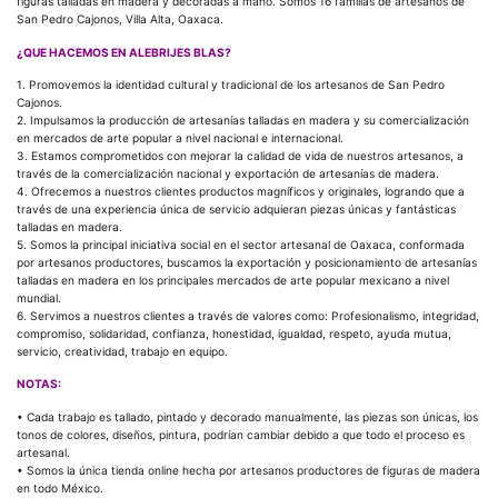
figuras talladas en madera y decoradas a mano. Somos 16 familias de artesanos de
San Pedro Cajonos, Villa Alta, Oaxaca.
¿QUE HACEMOS EN ALEBRIJES BLAS?
1. Promovemos la identidad cultural y tradicional de los artesanos de San Pedro
Cajonos.
2. Impulsamos la producción de artesanías talladas en madera y su comercialización
en mercados de arte popular a nivel nacional e internacional.
3. Estamos comprometidos con mejorar la calidad de vida de nuestros artesanos, a
través de la comercialización nacional y exportación de artesanías de madera.
4. Ofrecemos a nuestros clientes productos magníficos y originales, logrando que a
través de una experiencia única de servicio adquieran piezas únicas y fantásticas
talladas en madera.
5. Somos la principal iniciativa social en el sector artesanal de Oaxaca, conformada
por artesanos productores, buscamos la exportación y posicionamiento de artesanías
talladas en madera en los principales mercados de arte popular mexicano a nivel
mundial.
6. Servimos a nuestros clientes a través de valores como: Profesionalismo, integridad,
compromiso, solidaridad, confianza, honestidad, igualdad, respeto, ayuda mutua,
servicio, creatividad, trabajo en equipo.
NOTAS:
• Cada trabajo es tallado, pintado y decorado manualmente, las piezas son únicas, los
tonos de colores, diseños, pintura, podrían cambiar debido a que todo el proceso es
artesanal.
• Somos la única tienda online hecha por artesanos productores de figuras de madera
en todo México.