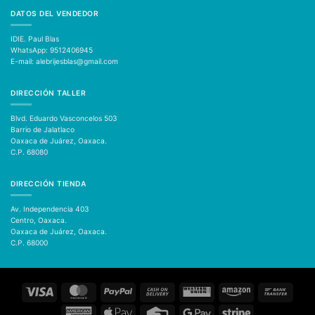
DATOS DEL VENDEDOR
IDIE. Paul Blas
WhatsApp: 9512406945
E-mail: alebrijesblas@gmail.com
DIRECCIÓN TALLER
Blvd. Eduardo Vasconcelos 503
Barrio de Jalatlaco
Oaxaca de Juárez, Oaxaca.
C.P. 68080
DIRECCIÓN TIENDA
Av. Independencia 403
Centro, Oaxaca.
Oaxaca de Juárez, Oaxaca.
C.P. 68000
Visa
MasterCard
PayPal
Cash
Western
Amazon
Bank
On
Union
Transfer
Delivery
American
Apple
Credit
Google
Stripe