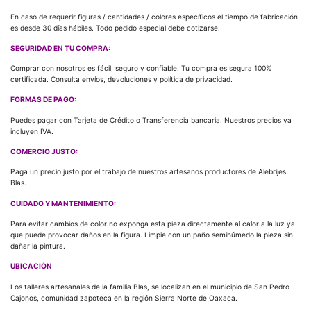
En caso de requerir figuras / cantidades / colores específicos el tiempo de fabricación
es desde 30 días hábiles. Todo pedido especial debe cotizarse.
SEGURIDAD EN TU COMPRA:
Comprar con nosotros es fácil, seguro y confiable. Tu compra es segura 100%
certificada. Consulta envíos, devoluciones y política de privacidad.
FORMAS DE PAGO:
Puedes pagar con Tarjeta de Crédito o Transferencia bancaria. Nuestros precios ya
incluyen IVA.
COMERCIO JUSTO:
Paga un precio justo por el trabajo de nuestros artesanos productores de Alebrijes
Blas.
CUIDADO Y MANTENIMIENTO:
Para evitar cambios de color no exponga esta pieza directamente al calor a la luz ya
que puede provocar daños en la figura. Limpie con un paño semihúmedo la pieza sin
dañar la pintura.
UBICACIÓN
Los talleres artesanales de la familia Blas, se localizan en el municipio de San Pedro
Cajonos, comunidad zapoteca en la región Sierra Norte de Oaxaca.