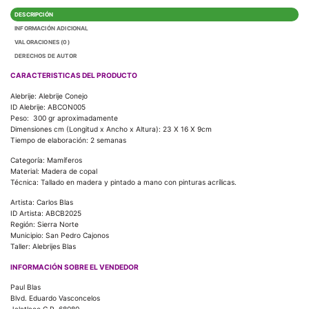
DESCRIPCIÓN
INFORMACIÓN ADICIONAL
VALORACIONES (0)
DERECHOS DE AUTOR
CARACTERISTICAS DEL PRODUCTO
Alebrije: Alebrije Conejo
ID Alebrije: ABCON005
Peso: 300 gr aproximadamente
Dimensiones cm (Longitud x Ancho x Altura): 23 X 16 X 9cm
Tiempo de elaboración: 2 semanas
Categoría: Mamíferos
Material: Madera de copal
Técnica: Tallado en madera y pintado a mano con pinturas acrílicas.
Artista: Carlos Blas
ID Artista: ABCB2025
Región: Sierra Norte
Municipio: San Pedro Cajonos
Taller: Alebrijes Blas
INFORMACIÓN SOBRE EL VENDEDOR
Paul Blas
Blvd. Eduardo Vasconcelos
Jalatlaco C.P. 68080