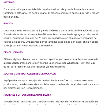
MATERIAL
El material principal es el árbol de copal el cual se talla y se da forma de manera
totalmente artesanal, es decir a mano. El proceso completo puede durar de 2 meses
hasta un año.
ENVÍOS
Llegamos a todo México entre 3 y 6 días hábiles a partir de la confirmación de pago.
El costo de envío se calcula automáticamente al momento de agregar productos al
carrito. Contamos con mas de 25 años de experiencia en el manejo y empaque de
figuras de madera. Empacamos perfectamente cada pieza con papel china y papel
burbuja para un mejor traslado a su destino.
DEVOLUCIONES
Si tiene algún problema con su producto/pedido, por favor contáctenos a través de
alebrijesblas@gmail.com, o bien escriba un mensaje por WhatsApp +52 1 951 240
6945; para resolver sus aclaraciones y/o devoluciones.
¿DONDE COMPRAR ALEBRIJES DE OAXACA?
Aquí puedes comprar alebrijes de madera hechos en Oaxaca, somos artesanos
productores, nuestros Alebrijes son tallados en madera de copal, decorados a mano
por artistas de San Pedro Cajonos.
¿QUIÉNES SON LOS ARTESANOS BLAS?
“Alebrijes Blas” deriva de una tradición familiar de más de 40 años en la creación de