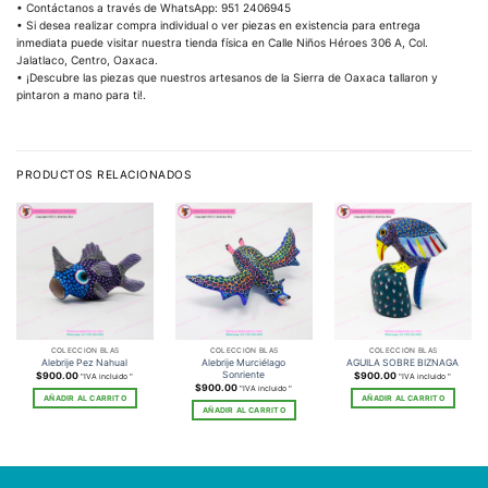
• Contáctanos a través de WhatsApp: 951 2406945
• Si desea realizar compra individual o ver piezas en existencia para entrega
inmediata puede visitar nuestra tienda física en Calle Niños Héroes 306 A, Col.
Jalatlaco, Centro, Oaxaca.
• ¡Descubre las piezas que nuestros artesanos de la Sierra de Oaxaca tallaron y
pintaron a mano para ti!.
PRODUCTOS RELACIONADOS
COLECCIÓN BLAS
COLECCIÓN BLAS
COLECCIÓN BLAS
Alebrije Murciélago
Alebrije Pez Nahual
AGUILA SOBRE BIZNAGA
Sonriente
$
900.00
$
900.00
"IVA incluido "
"IVA incluido "
$
900.00
"IVA incluido "
AÑADIR AL CARRITO
AÑADIR AL CARRITO
AÑADIR AL CARRITO