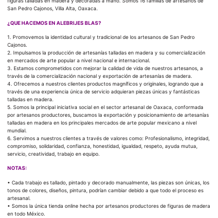
figuras talladas en madera y decoradas a mano. Somos 16 familias de artesanos de
San Pedro Cajonos, Villa Alta, Oaxaca.
¿QUE HACEMOS EN ALEBRIJES BLAS?
1. Promovemos la identidad cultural y tradicional de los artesanos de San Pedro
Cajonos.
2. Impulsamos la producción de artesanías talladas en madera y su comercialización
en mercados de arte popular a nivel nacional e internacional.
3. Estamos comprometidos con mejorar la calidad de vida de nuestros artesanos, a
través de la comercialización nacional y exportación de artesanías de madera.
4. Ofrecemos a nuestros clientes productos magníficos y originales, logrando que a
través de una experiencia única de servicio adquieran piezas únicas y fantásticas
talladas en madera.
5. Somos la principal iniciativa social en el sector artesanal de Oaxaca, conformada
por artesanos productores, buscamos la exportación y posicionamiento de artesanías
talladas en madera en los principales mercados de arte popular mexicano a nivel
mundial.
6. Servimos a nuestros clientes a través de valores como: Profesionalismo, integridad,
compromiso, solidaridad, confianza, honestidad, igualdad, respeto, ayuda mutua,
servicio, creatividad, trabajo en equipo.
NOTAS:
• Cada trabajo es tallado, pintado y decorado manualmente, las piezas son únicas, los
tonos de colores, diseños, pintura, podrían cambiar debido a que todo el proceso es
artesanal.
• Somos la única tienda online hecha por artesanos productores de figuras de madera
en todo México.