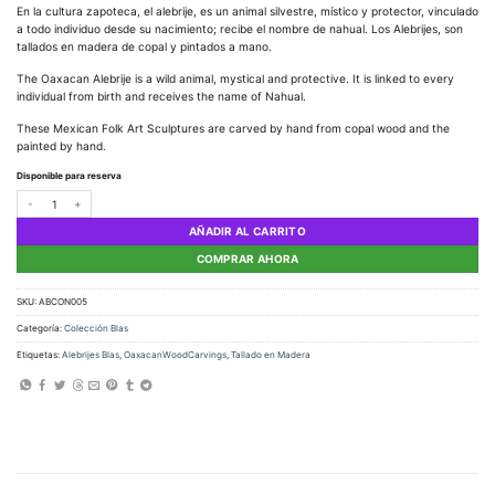
En la cultura zapoteca, el alebrije, es un animal silvestre, místico y protector, vinculado
a todo individuo desde su nacimiento; recibe el nombre de nahual. Los Alebrijes, son
tallados en madera de copal y pintados a mano.
The Oaxacan Alebrije is a wild animal, mystical and protective. It is linked to every
individual from birth and receives the name of Nahual.
These Mexican Folk Art Sculptures are carved by hand from copal wood and the
painted by hand.
Disponible para reserva
Alebrije Conejo cantidad
AÑADIR AL CARRITO
COMPRAR AHORA
SKU:
ABCON005
Categoría:
Colección Blas
Etiquetas:
Alebrijes Blas
,
OaxacanWoodCarvings
,
Tallado en Madera