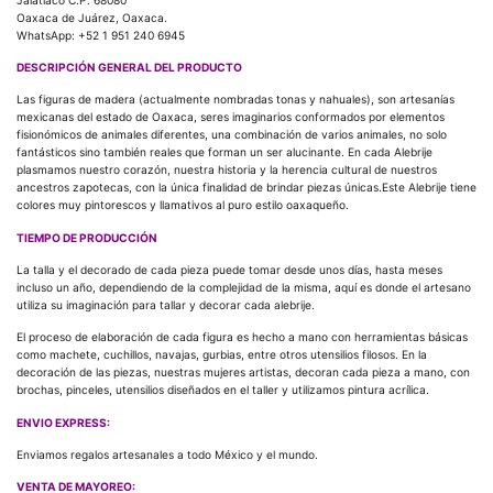
Oaxaca de Juárez, Oaxaca.
WhatsApp: +52 1 951 240 6945
DESCRIPCIÓN GENERAL DEL PRODUCTO
Las figuras de madera (actualmente nombradas tonas y nahuales), son artesanías
mexicanas del estado de Oaxaca, seres imaginarios conformados por elementos
fisionómicos de animales diferentes, una combinación de varios animales, no solo
fantásticos sino también reales que forman un ser alucinante. En cada Alebrije
plasmamos nuestro corazón, nuestra historia y la herencia cultural de nuestros
ancestros zapotecas, con la única finalidad de brindar piezas únicas.Este Alebrije tiene
colores muy pintorescos y llamativos al puro estilo oaxaqueño.
TIEMPO DE PRODUCCIÓN
La talla y el decorado de cada pieza puede tomar desde unos días, hasta meses
incluso un año, dependiendo de la complejidad de la misma, aquí es donde el artesano
utiliza su imaginación para tallar y decorar cada alebrije.
El proceso de elaboración de cada figura es hecho a mano con herramientas básicas
como machete, cuchillos, navajas, gurbias, entre otros utensilios filosos. En la
decoración de las piezas, nuestras mujeres artistas, decoran cada pieza a mano, con
brochas, pinceles, utensilios diseñados en el taller y utilizamos pintura acrílica.
ENVIO EXPRESS:
Enviamos regalos artesanales a todo México y el mundo.
VENTA DE MAYOREO: