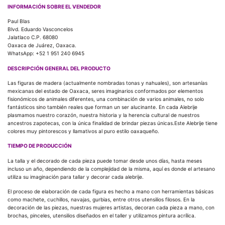
INFORMACIÓN SOBRE EL VENDEDOR
Paul Blas
Blvd. Eduardo Vasconcelos
Jalatlaco C.P. 68080
Oaxaca de Juárez, Oaxaca.
WhatsApp: +52 1 951 240 6945
DESCRIPCIÓN GENERAL DEL PRODUCTO
Las figuras de madera (actualmente nombradas tonas y nahuales), son artesanías
mexicanas del estado de Oaxaca, seres imaginarios conformados por elementos
fisionómicos de animales diferentes, una combinación de varios animales, no solo
fantásticos sino también reales que forman un ser alucinante. En cada Alebrije
plasmamos nuestro corazón, nuestra historia y la herencia cultural de nuestros
ancestros zapotecas, con la única finalidad de brindar piezas únicas.Este Alebrije tiene
colores muy pintorescos y llamativos al puro estilo oaxaqueño.
TIEMPO DE PRODUCCIÓN
La talla y el decorado de cada pieza puede tomar desde unos días, hasta meses
incluso un año, dependiendo de la complejidad de la misma, aquí es donde el artesano
utiliza su imaginación para tallar y decorar cada alebrije.
El proceso de elaboración de cada figura es hecho a mano con herramientas básicas
como machete, cuchillos, navajas, gurbias, entre otros utensilios filosos. En la
decoración de las piezas, nuestras mujeres artistas, decoran cada pieza a mano, con
brochas, pinceles, utensilios diseñados en el taller y utilizamos pintura acrílica.