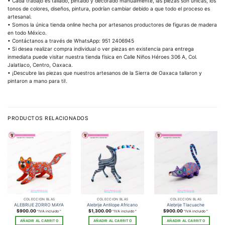
• Cada trabajo es tallado, pintado y decorado manualmente, las piezas son únicas, los
tonos de colores, diseños, pintura, podrían cambiar debido a que todo el proceso es
artesanal.
• Somos la única tienda online hecha por artesanos productores de figuras de madera
en todo México.
• Contáctanos a través de WhatsApp: 951 2406945
• Si desea realizar compra individual o ver piezas en existencia para entrega
inmediata puede visitar nuestra tienda física en Calle Niños Héroes 306 A, Col.
Jalatlaco, Centro, Oaxaca.
• ¡Descubre las piezas que nuestros artesanos de la Sierra de Oaxaca tallaron y
pintaron a mano para ti!.
PRODUCTOS RELACIONADOS
COLECCIÓN BLAS
COLECCIÓN BLAS
COLECCIÓN BLAS
ALEBRIJE ZORRO MAYA
Alebrije Antilope Africano
Alebrije Tlacuache
$
900.00
$
1,300.00
$
900.00
"IVA incluido "
"IVA incluido "
"IVA incluido "
AÑADIR AL CARRITO
AÑADIR AL CARRITO
AÑADIR AL CARRITO