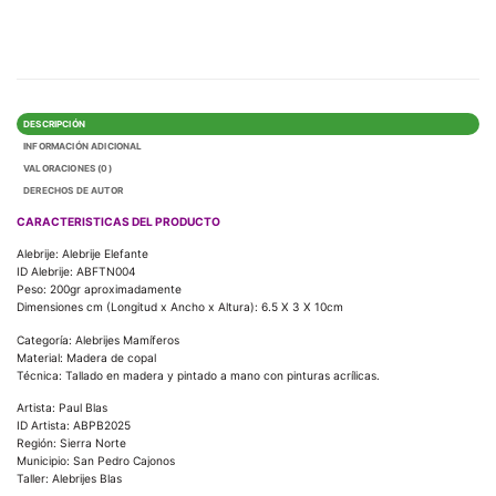
DESCRIPCIÓN
INFORMACIÓN ADICIONAL
VALORACIONES (0)
DERECHOS DE AUTOR
CARACTERISTICAS DEL PRODUCTO
Alebrije: Alebrije Elefante
ID Alebrije: ABFTN004
Peso: 200gr aproximadamente
Dimensiones cm (Longitud x Ancho x Altura): 6.5 X 3 X 10cm
Categoría: Alebrijes Mamíferos
Material: Madera de copal
Técnica: Tallado en madera y pintado a mano con pinturas acrílicas.
Artista: Paul Blas
ID Artista: ABPB2025
Región: Sierra Norte
Municipio: San Pedro Cajonos
Taller: Alebrijes Blas