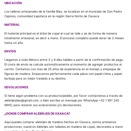
UBICACIÓN
Los talleres artesanales de la familia Blas, se localizan en el municipio de San Pedro
Cajonos, comunidad zapoteca en la región Sierra Norte de Oaxaca.
MATERIAL
El material principal es el árbol de copal el cual se talla y se da forma de manera
totalmente artesanal, es decir a mano. El proceso completo puede durar de 2 meses
hasta un año.
ENVÍOS
Llegamos a todo México entre 3 y 6 días hábiles a partir de la confirmación de pago.
El costo de envío se calcula automáticamente al momento de agregar productos al
carrito. Contamos con mas de 25 años de experiencia en el manejo y empaque de
figuras de madera. Empacamos perfectamente cada pieza con papel china y papel
burbuja para un mejor traslado a su destino.
DEVOLUCIONES
Si tiene algún problema con su producto/pedido, por favor contáctenos a través de
alebrijesblas@gmail.com, o bien escriba un mensaje por WhatsApp +52 1 951 240
6945; para resolver sus aclaraciones y/o devoluciones.
¿DONDE COMPRAR ALEBRIJES DE OAXACA?
Aquí puedes comprar alebrijes de madera hechos en Oaxaca, somos artesanos
productores, nuestros Alebrijes son tallados en madera de copal, decorados a mano