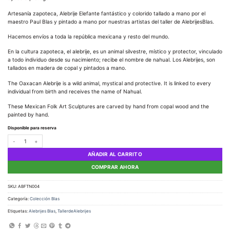
Artesanía zapoteca, Alebrije Elefante fantástico y colorido tallado a mano por el
maestro Paul Blas y pintado a mano por nuestras artistas del taller de AlebrijesBlas.
Hacemos envíos a toda la república mexicana y resto del mundo.
En la cultura zapoteca, el alebrije, es un animal silvestre, místico y protector, vinculado
a todo individuo desde su nacimiento; recibe el nombre de nahual. Los Alebrijes, son
tallados en madera de copal y pintados a mano.
The Oaxacan Alebrije is a wild animal, mystical and protective. It is linked to every
individual from birth and receives the name of Nahual.
These Mexican Folk Art Sculptures are carved by hand from copal wood and the
painted by hand.
Disponible para reserva
Alebrije Elefante cantidad
AÑADIR AL CARRITO
COMPRAR AHORA
SKU:
ABFTN004
Categoría:
Colección Blas
Etiquetas:
Alebrijes Blas
,
TallerdeAlebrijes