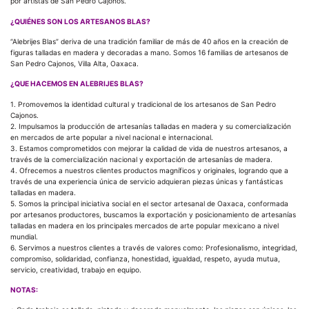
por artistas de San Pedro Cajonos.
¿QUIÉNES SON LOS ARTESANOS BLAS?
“Alebrijes Blas” deriva de una tradición familiar de más de 40 años en la creación de
figuras talladas en madera y decoradas a mano. Somos 16 familias de artesanos de
San Pedro Cajonos, Villa Alta, Oaxaca.
¿QUE HACEMOS EN ALEBRIJES BLAS?
1. Promovemos la identidad cultural y tradicional de los artesanos de San Pedro
Cajonos.
2. Impulsamos la producción de artesanías talladas en madera y su comercialización
en mercados de arte popular a nivel nacional e internacional.
3. Estamos comprometidos con mejorar la calidad de vida de nuestros artesanos, a
través de la comercialización nacional y exportación de artesanías de madera.
4. Ofrecemos a nuestros clientes productos magníficos y originales, logrando que a
través de una experiencia única de servicio adquieran piezas únicas y fantásticas
talladas en madera.
5. Somos la principal iniciativa social en el sector artesanal de Oaxaca, conformada
por artesanos productores, buscamos la exportación y posicionamiento de artesanías
talladas en madera en los principales mercados de arte popular mexicano a nivel
mundial.
6. Servimos a nuestros clientes a través de valores como: Profesionalismo, integridad,
compromiso, solidaridad, confianza, honestidad, igualdad, respeto, ayuda mutua,
servicio, creatividad, trabajo en equipo.
NOTAS: