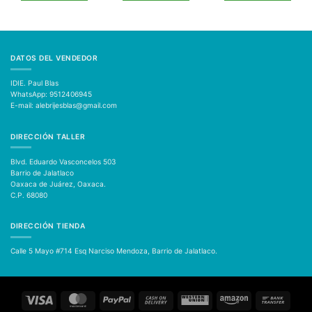
DATOS DEL VENDEDOR
IDIE. Paul Blas
WhatsApp: 9512406945
E-mail: alebrijesblas@gmail.com
DIRECCIÓN TALLER
Blvd. Eduardo Vasconcelos 503
Barrio de Jalatlaco
Oaxaca de Juárez, Oaxaca.
C.P. 68080
DIRECCIÓN TIENDA
Calle 5 Mayo #714
Esq Narciso Mendoza, Barrio de Jalatlaco.
Visa
MasterCard
PayPal
Cash
Western
Amazon
Bank
On
Union
Transfer