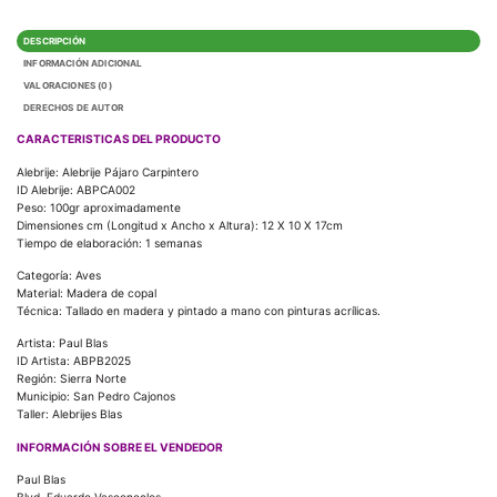
DESCRIPCIÓN
INFORMACIÓN ADICIONAL
VALORACIONES (0)
DERECHOS DE AUTOR
CARACTERISTICAS DEL PRODUCTO
Alebrije: Alebrije Pájaro Carpintero
ID Alebrije: ABPCA002
Peso: 100gr aproximadamente
Dimensiones cm (Longitud x Ancho x Altura): 12 X 10 X 17cm
Tiempo de elaboración: 1 semanas
Categoría: Aves
Material: Madera de copal
Técnica: Tallado en madera y pintado a mano con pinturas acrílicas.
Artista: Paul Blas
ID Artista: ABPB2025
Región: Sierra Norte
Municipio: San Pedro Cajonos
Taller: Alebrijes Blas
INFORMACIÓN SOBRE EL VENDEDOR
Paul Blas
Blvd. Eduardo Vasconcelos