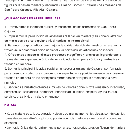
“Alebrijes Blas” deriva de una tradición familiar de más de 40 años en la creación de
figuras talladas en madera y decoradas a mano. Somos 16 familias de artesanos de
San Pedro Cajonos, Villa Alta, Oaxaca.
¿QUE HACEMOS EN ALEBRIJES BLAS?
1. Promovemos la identidad cultural y tradicional de los artesanos de San Pedro
Cajonos.
2. Impulsamos la producción de artesanías talladas en madera y su comercialización
en mercados de arte popular a nivel nacional e internacional.
3. Estamos comprometidos con mejorar la calidad de vida de nuestros artesanos, a
través de la comercialización nacional y exportación de artesanías de madera.
4. Ofrecemos a nuestros clientes productos magníficos y originales, logrando que a
través de una experiencia única de servicio adquieran piezas únicas y fantásticas
talladas en madera.
5. Somos la principal iniciativa social en el sector artesanal de Oaxaca, conformada
por artesanos productores, buscamos la exportación y posicionamiento de artesanías
talladas en madera en los principales mercados de arte popular mexicano a nivel
mundial.
6. Servimos a nuestros clientes a través de valores como: Profesionalismo, integridad,
compromiso, solidaridad, confianza, honestidad, igualdad, respeto, ayuda mutua,
servicio, creatividad, trabajo en equipo.
NOTAS:
• Cada trabajo es tallado, pintado y decorado manualmente, las piezas son únicas, los
tonos de colores, diseños, pintura, podrían cambiar debido a que todo el proceso es
artesanal.
• Somos la única tienda online hecha por artesanos productores de figuras de madera