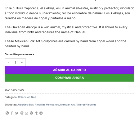
En la cultura zapoteca, el alebrije, es un animal silvestre, místico y protector, vinculado
a todo individuo desde su nacimiento; recibe el nombre de nahual. Los Alebrijes, son
tallados en madera de copal y pintados a mano.
The Oaxacan Alebrije is a wild animal, mystical and protective. It is linked to every
individual from birth and receives the name of Nahual.
These Mexican Folk Art Sculptures are carved by hand from copal wood and the
painted by hand.
Disponible para reserva
Alebrije Pájaro Carpintero cantidad
AÑADIR AL CARRITO
COMPRAR AHORA
SKU:
ABPCA002
Categoría:
Colección Blas
Etiquetas:
Alebrijes Blas
,
Alebrijes Mexicanos
,
Mexican Art
,
TallerdeAlebrijes