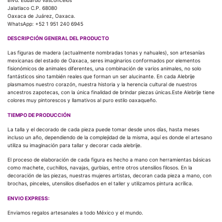
Jalatlaco C.P. 68080
Oaxaca de Juárez, Oaxaca.
WhatsApp: +52 1 951 240 6945
DESCRIPCIÓN GENERAL DEL PRODUCTO
Las figuras de madera (actualmente nombradas tonas y nahuales), son artesanías
mexicanas del estado de Oaxaca, seres imaginarios conformados por elementos
fisionómicos de animales diferentes, una combinación de varios animales, no solo
fantásticos sino también reales que forman un ser alucinante. En cada Alebrije
plasmamos nuestro corazón, nuestra historia y la herencia cultural de nuestros
ancestros zapotecas, con la única finalidad de brindar piezas únicas.Este Alebrije tiene
colores muy pintorescos y llamativos al puro estilo oaxaqueño.
TIEMPO DE PRODUCCIÓN
La talla y el decorado de cada pieza puede tomar desde unos días, hasta meses
incluso un año, dependiendo de la complejidad de la misma, aquí es donde el artesano
utiliza su imaginación para tallar y decorar cada alebrije.
El proceso de elaboración de cada figura es hecho a mano con herramientas básicas
como machete, cuchillos, navajas, gurbias, entre otros utensilios filosos. En la
decoración de las piezas, nuestras mujeres artistas, decoran cada pieza a mano, con
brochas, pinceles, utensilios diseñados en el taller y utilizamos pintura acrílica.
ENVIO EXPRESS:
Enviamos regalos artesanales a todo México y el mundo.