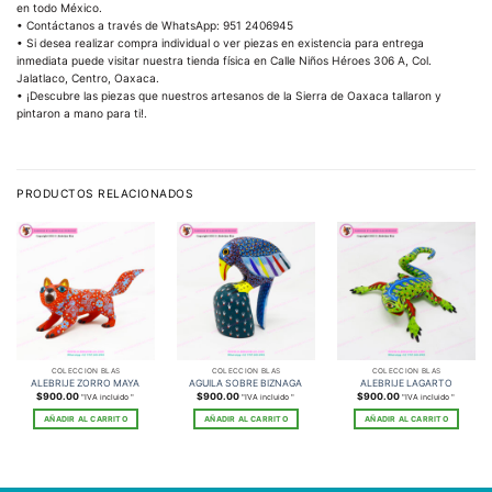
en todo México.
• Contáctanos a través de WhatsApp: 951 2406945
• Si desea realizar compra individual o ver piezas en existencia para entrega
inmediata puede visitar nuestra tienda física en Calle Niños Héroes 306 A, Col.
Jalatlaco, Centro, Oaxaca.
• ¡Descubre las piezas que nuestros artesanos de la Sierra de Oaxaca tallaron y
pintaron a mano para ti!.
PRODUCTOS RELACIONADOS
COLECCIÓN BLAS
COLECCIÓN BLAS
COLECCIÓN BLAS
ALEBRIJE ZORRO MAYA
AGUILA SOBRE BIZNAGA
ALEBRIJE LAGARTO
$
900.00
$
900.00
$
900.00
"IVA incluido "
"IVA incluido "
"IVA incluido "
AÑADIR AL CARRITO
AÑADIR AL CARRITO
AÑADIR AL CARRITO