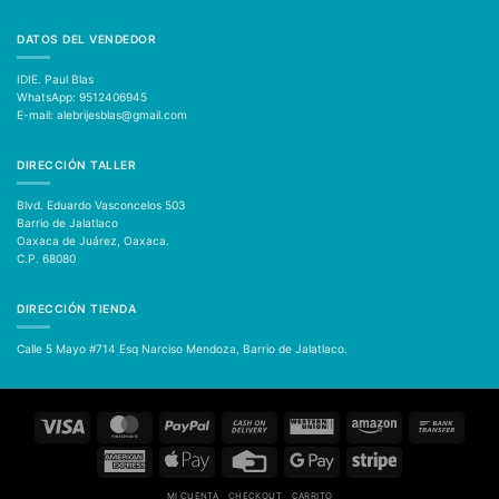
DATOS DEL VENDEDOR
IDIE. Paul Blas
WhatsApp: 9512406945
E-mail: alebrijesblas@gmail.com
DIRECCIÓN TALLER
Blvd. Eduardo Vasconcelos 503
Barrio de Jalatlaco
Oaxaca de Juárez, Oaxaca.
C.P. 68080
DIRECCIÓN TIENDA
Calle 5 Mayo #714
Esq Narciso Mendoza, Barrio de Jalatlaco.
Visa
MasterCard
PayPal
Cash
Western
Amazon
Bank
On
Union
Transfer
Delivery
American
Apple
Credit
Google
Stripe
Express
Pay
Card
Pay
MI CUENTA
CHECKOUT
CARRITO