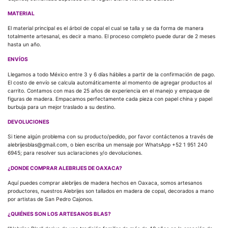
MATERIAL
El material principal es el árbol de copal el cual se talla y se da forma de manera
totalmente artesanal, es decir a mano. El proceso completo puede durar de 2 meses
hasta un año.
ENVÍOS
Llegamos a todo México entre 3 y 6 días hábiles a partir de la confirmación de pago.
El costo de envío se calcula automáticamente al momento de agregar productos al
carrito. Contamos con mas de 25 años de experiencia en el manejo y empaque de
figuras de madera. Empacamos perfectamente cada pieza con papel china y papel
burbuja para un mejor traslado a su destino.
DEVOLUCIONES
Si tiene algún problema con su producto/pedido, por favor contáctenos a través de
alebrijesblas@gmail.com, o bien escriba un mensaje por WhatsApp +52 1 951 240
6945; para resolver sus aclaraciones y/o devoluciones.
¿DONDE COMPRAR ALEBRIJES DE OAXACA?
Aquí puedes comprar alebrijes de madera hechos en Oaxaca, somos artesanos
productores, nuestros Alebrijes son tallados en madera de copal, decorados a mano
por artistas de San Pedro Cajonos.
¿QUIÉNES SON LOS ARTESANOS BLAS?