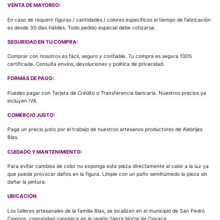
VENTA DE MAYOREO:
En caso de requerir figuras / cantidades / colores específicos el tiempo de fabricación
es desde 30 días hábiles. Todo pedido especial debe cotizarse.
SEGURIDAD EN TU COMPRA:
Comprar con nosotros es fácil, seguro y confiable. Tu compra es segura 100%
certificada. Consulta envíos, devoluciones y política de privacidad.
FORMAS DE PAGO:
Puedes pagar con Tarjeta de Crédito o Transferencia bancaria. Nuestros precios ya
incluyen IVA.
COMERCIO JUSTO:
Paga un precio justo por el trabajo de nuestros artesanos productores de Alebrijes
Blas.
CUIDADO Y MANTENIMIENTO:
Para evitar cambios de color no exponga esta pieza directamente al calor a la luz ya
que puede provocar daños en la figura. Limpie con un paño semihúmedo la pieza sin
dañar la pintura.
UBICACIÓN
Los talleres artesanales de la familia Blas, se localizan en el municipio de San Pedro
Cajonos, comunidad zapoteca en la región Sierra Norte de Oaxaca.