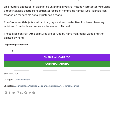
En la cultura zapoteca, el alebrije, es un animal silvestre, místico y protector, vinculado
a todo individuo desde su nacimiento; recibe el nombre de nahual. Los Alebrijes, son
tallados en madera de copal y pintados a mano.
The Oaxacan Alebrije is a wild animal, mystical and protective. It is linked to every
individual from birth and receives the name of Nahual.
These Mexican Folk Art Sculptures are carved by hand from copal wood and the
painted by hand.
Disponible para reserva
Alebrije Pájaro Carpintero cantidad
AÑADIR AL CARRITO
COMPRAR AHORA
SKU:
ABPC006
Categoría:
Colección Blas
Etiquetas:
Alebrijes Blas
,
Alebrijes Mexicanos
,
Mexican Art
,
TallerdeAlebrijes