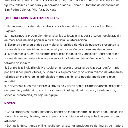
“Alebrijes Blas” deriva de una tradición familiar de más de 40 años en la creación de
figuras talladas en madera y decoradas a mano. Somos 16 familias de artesanos de
San Pedro Cajonos, Villa Alta, Oaxaca.
¿QUE HACEMOS EN ALEBRIJES BLAS?
1. Promovemos la identidad cultural y tradicional de los artesanos de San Pedro
Cajonos.
2. Impulsamos la producción de artesanías talladas en madera y su comercialización
en mercados de arte popular a nivel nacional e internacional.
3. Estamos comprometidos con mejorar la calidad de vida de nuestros artesanos, a
través de la comercialización nacional y exportación de artesanías de madera.
4. Ofrecemos a nuestros clientes productos magníficos y originales, logrando que a
través de una experiencia única de servicio adquieran piezas únicas y fantásticas
talladas en madera.
5. Somos la principal iniciativa social en el sector artesanal de Oaxaca, conformada
por artesanos productores, buscamos la exportación y posicionamiento de artesanías
talladas en madera en los principales mercados de arte popular mexicano a nivel
mundial.
6. Servimos a nuestros clientes a través de valores como: Profesionalismo, integridad,
compromiso, solidaridad, confianza, honestidad, igualdad, respeto, ayuda mutua,
servicio, creatividad, trabajo en equipo.
NOTAS:
• Cada trabajo es tallado, pintado y decorado manualmente, las piezas son únicas, los
tonos de colores, diseños, pintura, podrían cambiar debido a que todo el proceso es
artesanal.
• Somos la única tienda online hecha por artesanos productores de figuras de madera