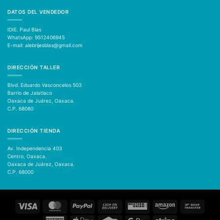
DATOS DEL VENDEDOR
IDIE. Paul Blas
WhatsApp: 9512406945
E-mail: alebrijesblas@gmail.com
DIRECCIÓN TALLER
Blvd. Eduardo Vasconcelos 503
Barrio de Jalatlaco
Oaxaca de Juárez, Oaxaca.
C.P. 68080
DIRECCIÓN TIENDA
Av. Independencia 403
Centro, Oaxaca.
Oaxaca de Juárez, Oaxaca.
C.P. 68000
Visa
MasterCard
PayPal
Cash
Western
Amazon
Bank
On
Union
Transfer
Delivery
American
Apple
Credit
Google
Stripe