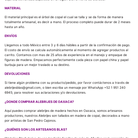
MATERIAL
El material principal es el árbol de copal el cual se talla y se da forma de manera
totalmente artesanal, es decir a mano. El proceso completo puede durar de 2 meses
hasta un año.
ENVÍOS
Llegamos a todo México entre 3 y 6 días hábiles a partir de la confirmación de pago.
El costo de envío se calcula automáticamente al momento de agregar productos al
carrito. Contamos con mas de 25 años de experiencia en el manejo y empaque de
figuras de madera. Empacamos perfectamente cada pieza con papel china y papel
burbuja para un mejor traslado a su destino.
DEVOLUCIONES
Si tiene algún problema con su producto/pedido, por favor contáctenos a través de
alebrijesblas@gmail.com, o bien escriba un mensaje por WhatsApp +52 1 951 240
6945; para resolver sus aclaraciones y/o devoluciones.
¿DONDE COMPRAR ALEBRIJES DE OAXACA?
Aquí puedes comprar alebrijes de madera hechos en Oaxaca, somos artesanos
productores, nuestros Alebrijes son tallados en madera de copal, decorados a mano
por artistas de San Pedro Cajonos.
¿QUIÉNES SON LOS ARTESANOS BLAS?