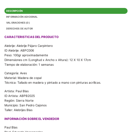
DESCRIPCIÓN
INFORMACIÓN ADICIONAL
VALORACIONES (0)
DERECHOS DE AUTOR
CARACTERISTICAS DEL PRODUCTO
Alebrije: Alebrije Pájaro Carpintero
ID Alebrije: ABPC006
Peso: 100gr aproximadamente
Dimensiones cm (Longitud x Ancho x Altura): 12 X 10 X 17cm
Tiempo de elaboración: 1 semanas
Categoría: Aves
Material: Madera de copal
Técnica: Tallado en madera y pintado a mano con pinturas acrílicas.
Artista: Paul Blas
ID Artista: ABPB2025
Región: Sierra Norte
Municipio: San Pedro Cajonos
Taller: Alebrijes Blas
INFORMACIÓN SOBRE EL VENDEDOR
Paul Blas
Blvd. Eduardo Vasconcelos