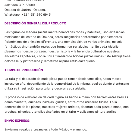
Jalatlaco C.P. 68080
Oaxaca de Juárez, Oaxaca.
WhatsApp: +52 1 951 240 6945
DESCRIPCIÓN GENERAL DEL PRODUCTO
Las figuras de madera (actualmente nombradas tonas y nahuales), son artesanías
mexicanas del estado de Oaxaca, seres imaginarios conformados por elementos
fisionómicos de animales diferentes, una combinación de varios animales, no solo
fantásticos sino también reales que forman un ser alucinante. En cada Alebrije
plasmamos nuestro corazón, nuestra historia y la herencia cultural de nuestros
ancestros zapotecas, con la única finalidad de brindar piezas únicas.Este Alebrije tiene
colores muy pintorescos y llamativos al puro estilo oaxaqueño.
TIEMPO DE PRODUCCIÓN
La talla y el decorado de cada pieza puede tomar desde unos días, hasta meses
incluso un año, dependiendo de la complejidad de la misma, aquí es donde el artesano
utiliza su imaginación para tallar y decorar cada alebrije.
El proceso de elaboración de cada figura es hecho a mano con herramientas básicas
como machete, cuchillos, navajas, gurbias, entre otros utensilios filosos. En la
decoración de las piezas, nuestras mujeres artistas, decoran cada pieza a mano, con
brochas, pinceles, utensilios diseñados en el taller y utilizamos pintura acrílica.
ENVIO EXPRESS:
Enviamos regalos artesanales a todo México y el mundo.