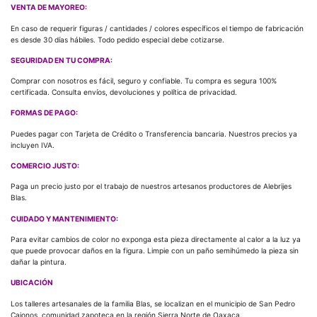
VENTA DE MAYOREO:
En caso de requerir figuras / cantidades / colores específicos el tiempo de fabricación
es desde 30 días hábiles. Todo pedido especial debe cotizarse.
SEGURIDAD EN TU COMPRA:
Comprar con nosotros es fácil, seguro y confiable. Tu compra es segura 100%
certificada. Consulta envíos, devoluciones y política de privacidad.
FORMAS DE PAGO:
Puedes pagar con Tarjeta de Crédito o Transferencia bancaria. Nuestros precios ya
incluyen IVA.
COMERCIO JUSTO:
Paga un precio justo por el trabajo de nuestros artesanos productores de Alebrijes
Blas.
CUIDADO Y MANTENIMIENTO:
Para evitar cambios de color no exponga esta pieza directamente al calor a la luz ya
que puede provocar daños en la figura. Limpie con un paño semihúmedo la pieza sin
dañar la pintura.
UBICACIÓN
Los talleres artesanales de la familia Blas, se localizan en el municipio de San Pedro
Cajonos, comunidad zapoteca en la región Sierra Norte de Oaxaca.