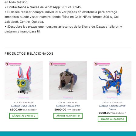
en todo México.
• Contáctanos a través de WhatsApp: 951 2406945
• Si desea realizar compra individual o ver piezas en existencia para entrega
inmediata puede visitar nuestra tienda física en Calle Niños Héroes 306 A, Col.
Jalatlaco, Centro, Oaxaca.
• ¡Descubre las piezas que nuestros artesanos de la Sierra de Oaxaca tallaron y
pintaron a mano para ti!.
PRODUCTOS RELACIONADOS
COLECCIÓN BLAS
COLECCIÓN BLAS
COLECCIÓN BLAS
Alebrije Xoloitzcuintle
Alebrije Búho Blanco
Alebrije Nahual Pez
Dante
$
900.00
$
900.00
"IVA incluido "
"IVA incluido "
$
900.00
"IVA incluido "
AÑADIR AL CARRITO
AÑADIR AL CARRITO
AÑADIR AL CARRITO