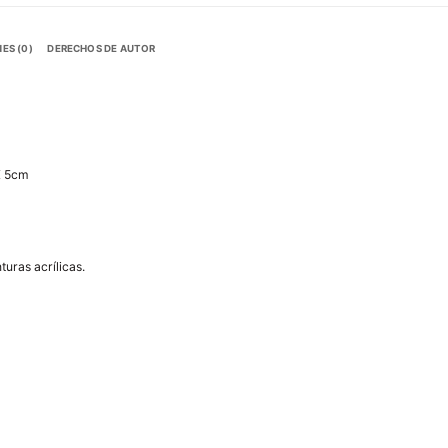
ES (0)
DERECHOS DE AUTOR
X 5cm
uras acrílicas.