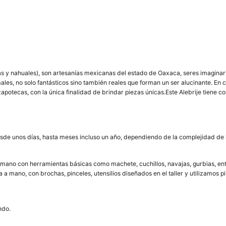
 y nahuales), son artesanías mexicanas del estado de Oaxaca, seres imagina
ales, no solo fantásticos sino también reales que forman un ser alucinante. En
zapotecas, con la única finalidad de brindar piezas únicas.Este Alebrije tiene co
sde unos días, hasta meses incluso un año, dependiendo de la complejidad de la
mano con herramientas básicas como machete, cuchillos, navajas, gurbias, entre 
a mano, con brochas, pinceles, utensilios diseñados en el taller y utilizamos pin
ndo.