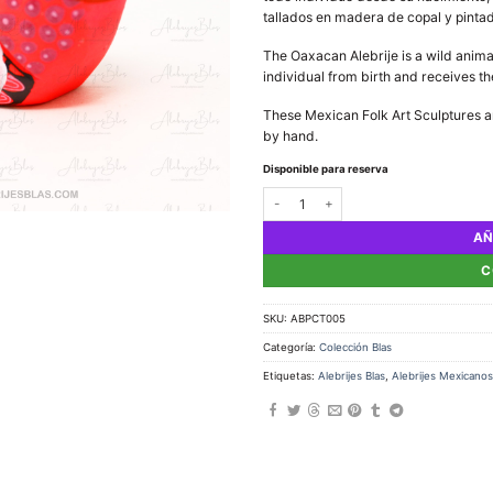
tallados en madera de copal y pinta
The Oaxacan Alebrije is a wild animal,
individual from birth and receives t
These Mexican Folk Art Sculptures 
by hand.
Disponible para reserva
Alebrije Pescadito cantidad
AÑ
C
SKU:
ABPCT005
Categoría:
Colección Blas
Etiquetas:
Alebrijes Blas
,
Alebrijes Mexicanos