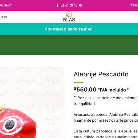
 MUNDO"
TÉRM
BLOG
CONFIRME DISPONIBILIDAD
Alebrije Pescadito
$
550.00
"IVA incluido "
El Pez es un símbolo de movimiento 
tranquilidad.
Artesanía zapoteca, Alebrije Pez ta
finamente por maestros artesanos del 
En la cultura zapoteca, el alebrije, e
todo individuo desde su nacimiento; 