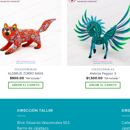
COLECCIÓN BLAS
COLECCIÓN BLAS
ALEBRIJE ZORRO MAYA
Alebrije Pegaso 3
$
900.00
$
1,500.00
"IVA incluido "
"IVA incluido "
AÑADIR AL CARRITO
AÑADIR AL CARRITO
DIRECCIÓN TALLER
DIR
Blvd. Eduardo Vasconcelos 503
Call
Barrio de Jalatlaco
Jalat