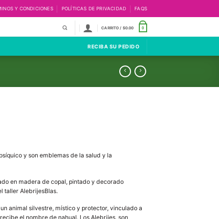
INOS Y CONDICIONES
POLÍTICAS DE PRIVACIDAD
FAQS
CARRITO /
$
0.00
0
RECIBA SU PEDIDO
psíquico y son emblemas de la salud y la
llado en madera de copal, pintado y decorado
taller AlebrijesBlas.
s un animal silvestre, místico y protector, vinculado a
recibe el nombre de nahual. Los Alebrijes, son