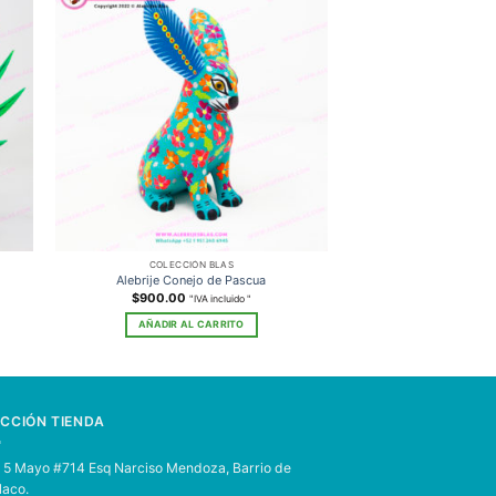
COLECCIÓN BLAS
COLECCIÓ
Alebrije Conejo de Pascua
Alebrije T
$
900.00
$
900.00
"IVA incluido "
"I
AÑADIR AL CARRITO
AÑADIR AL 
ECCIÓN TIENDA
e 5 Mayo #714
Esq Narciso Mendoza, Barrio de
laco.