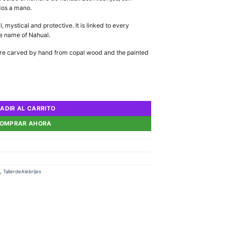
dos a mano.
 mystical and protective. It is linked to every
he name of Nahual.
are carved by hand from copal wood and the painted
ADIR AL CARRITO
OMPRAR AHORA
,
TallerdeAlebrijes