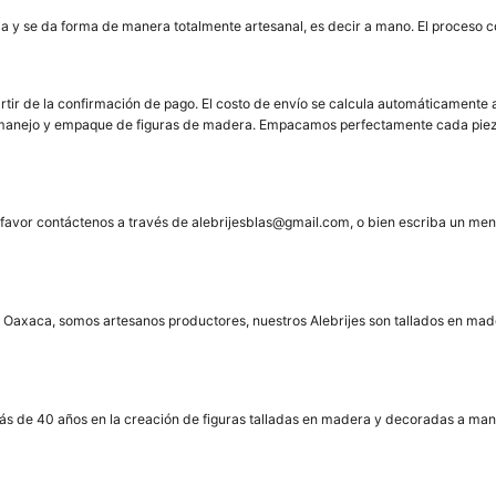
 talla y se da forma de manera totalmente artesanal, es decir a mano. El proces
rtir de la confirmación de pago. El costo de envío se calcula automáticamente 
manejo y empaque de figuras de madera. Empacamos perfectamente cada pieza
r favor contáctenos a través de alebrijesblas@gmail.com, o bien escriba un m
Oaxaca, somos artesanos productores, nuestros Alebrijes son tallados en mad
e más de 40 años en la creación de figuras talladas en madera y decoradas a m