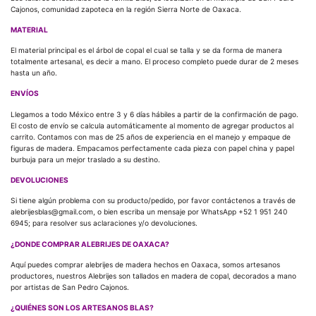
Cajonos, comunidad zapoteca en la región Sierra Norte de Oaxaca.
MATERIAL
El material principal es el árbol de copal el cual se talla y se da forma de manera
totalmente artesanal, es decir a mano. El proceso completo puede durar de 2 meses
hasta un año.
ENVÍOS
Llegamos a todo México entre 3 y 6 días hábiles a partir de la confirmación de pago.
El costo de envío se calcula automáticamente al momento de agregar productos al
carrito. Contamos con mas de 25 años de experiencia en el manejo y empaque de
figuras de madera. Empacamos perfectamente cada pieza con papel china y papel
burbuja para un mejor traslado a su destino.
DEVOLUCIONES
Si tiene algún problema con su producto/pedido, por favor contáctenos a través de
alebrijesblas@gmail.com, o bien escriba un mensaje por WhatsApp +52 1 951 240
6945; para resolver sus aclaraciones y/o devoluciones.
¿DONDE COMPRAR ALEBRIJES DE OAXACA?
Aquí puedes comprar alebrijes de madera hechos en Oaxaca, somos artesanos
productores, nuestros Alebrijes son tallados en madera de copal, decorados a mano
por artistas de San Pedro Cajonos.
¿QUIÉNES SON LOS ARTESANOS BLAS?