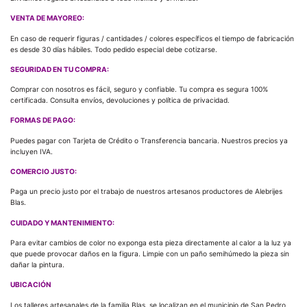
VENTA DE MAYOREO:
En caso de requerir figuras / cantidades / colores específicos el tiempo de fabricación
es desde 30 días hábiles. Todo pedido especial debe cotizarse.
SEGURIDAD EN TU COMPRA:
Comprar con nosotros es fácil, seguro y confiable. Tu compra es segura 100%
certificada. Consulta envíos, devoluciones y política de privacidad.
FORMAS DE PAGO:
Puedes pagar con Tarjeta de Crédito o Transferencia bancaria. Nuestros precios ya
incluyen IVA.
COMERCIO JUSTO:
Paga un precio justo por el trabajo de nuestros artesanos productores de Alebrijes
Blas.
CUIDADO Y MANTENIMIENTO:
Para evitar cambios de color no exponga esta pieza directamente al calor a la luz ya
que puede provocar daños en la figura. Limpie con un paño semihúmedo la pieza sin
dañar la pintura.
UBICACIÓN
Los talleres artesanales de la familia Blas, se localizan en el municipio de San Pedro