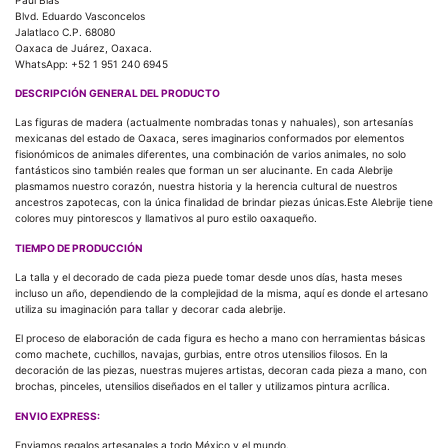
Blvd. Eduardo Vasconcelos
Jalatlaco C.P. 68080
Oaxaca de Juárez, Oaxaca.
WhatsApp: +52 1 951 240 6945
DESCRIPCIÓN GENERAL DEL PRODUCTO
Las figuras de madera (actualmente nombradas tonas y nahuales), son artesanías
mexicanas del estado de Oaxaca, seres imaginarios conformados por elementos
fisionómicos de animales diferentes, una combinación de varios animales, no solo
fantásticos sino también reales que forman un ser alucinante. En cada Alebrije
plasmamos nuestro corazón, nuestra historia y la herencia cultural de nuestros
ancestros zapotecas, con la única finalidad de brindar piezas únicas.Este Alebrije tiene
colores muy pintorescos y llamativos al puro estilo oaxaqueño.
TIEMPO DE PRODUCCIÓN
La talla y el decorado de cada pieza puede tomar desde unos días, hasta meses
incluso un año, dependiendo de la complejidad de la misma, aquí es donde el artesano
utiliza su imaginación para tallar y decorar cada alebrije.
El proceso de elaboración de cada figura es hecho a mano con herramientas básicas
como machete, cuchillos, navajas, gurbias, entre otros utensilios filosos. En la
decoración de las piezas, nuestras mujeres artistas, decoran cada pieza a mano, con
brochas, pinceles, utensilios diseñados en el taller y utilizamos pintura acrílica.
ENVIO EXPRESS:
Enviamos regalos artesanales a todo México y el mundo.