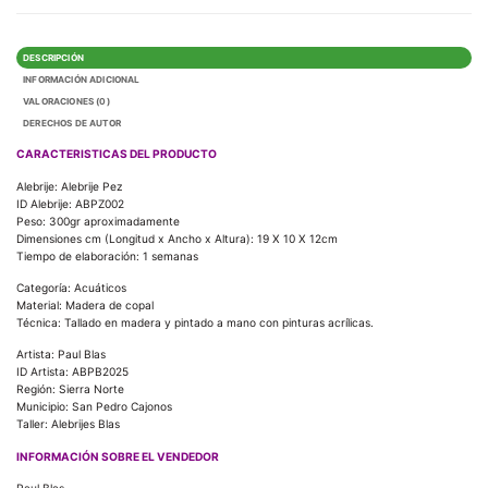
DESCRIPCIÓN
INFORMACIÓN ADICIONAL
VALORACIONES (0)
DERECHOS DE AUTOR
CARACTERISTICAS DEL PRODUCTO
Alebrije: Alebrije Pez
ID Alebrije: ABPZ002
Peso: 300gr aproximadamente
Dimensiones cm (Longitud x Ancho x Altura): 19 X 10 X 12cm
Tiempo de elaboración: 1 semanas
Categoría: Acuáticos
Material: Madera de copal
Técnica: Tallado en madera y pintado a mano con pinturas acrílicas.
Artista: Paul Blas
ID Artista: ABPB2025
Región: Sierra Norte
Municipio: San Pedro Cajonos
Taller: Alebrijes Blas
INFORMACIÓN SOBRE EL VENDEDOR
Paul Blas