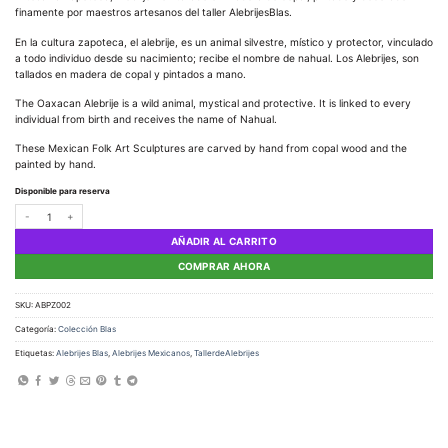
finamente por maestros artesanos del taller AlebrijesBlas.
En la cultura zapoteca, el alebrije, es un animal silvestre, místico y protector, vinculado
a todo individuo desde su nacimiento; recibe el nombre de nahual. Los Alebrijes, son
tallados en madera de copal y pintados a mano.
The Oaxacan Alebrije is a wild animal, mystical and protective. It is linked to every
individual from birth and receives the name of Nahual.
These Mexican Folk Art Sculptures are carved by hand from copal wood and the
painted by hand.
Disponible para reserva
Alebrije Pez cantidad
AÑADIR AL CARRITO
COMPRAR AHORA
SKU:
ABPZ002
Categoría:
Colección Blas
Etiquetas:
Alebrijes Blas
,
Alebrijes Mexicanos
,
TallerdeAlebrijes