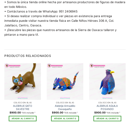
• Somos la única tienda online hecha por artesanos productores de figuras de madera
en todo México.
• Contáctanos a través de WhatsApp: 951 2406945
• Si desea realizar compra individual o ver piezas en existencia para entrega
inmediata puede visitar nuestra tienda física en Calle Niños Héroes 306 A, Col.
Jalatlaco, Centro, Oaxaca.
• ¡Descubre las piezas que nuestros artesanos de la Sierra de Oaxaca tallaron y
pintaron a mano para ti!.
PRODUCTOS RELACIONADOS
COLECCIÓN BLAS
COLECCIÓN BLAS
COLECCIÓN BLAS
ALEBRIJE GATO
Alebrije Armadillo
ALEBRIJE AGUILA
SILVESTRE
Oaxaqueño
POSANDO
$
900.00
$
900.00
$
900.00
"IVA incluido "
"IVA incluido "
"IVA incluido "
AÑADIR AL CARRITO
AÑADIR AL CARRITO
AÑADIR AL CARRITO