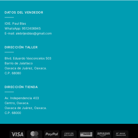
DATOS DEL VENDEDOR
IDIE. Paul Blas
WhatsApp: 9512406945
E-mail: alebrijesblas@gmail.com
DIRECCIÓN TALLER
Blvd. Eduardo Vasconcelos 503
Barrio de Jalatlaco
Oaxaca de Juárez, Oaxaca.
C.P. 68080
DIRECCIÓN TIENDA
Av. Independencia 403
Centro, Oaxaca.
Oaxaca de Juárez, Oaxaca.
C.P. 68000
Visa
MasterCard
PayPal
Cash
Western
Amazon
Bank
On
Union
Transfer