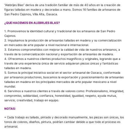
“Alebrijes Blas” deriva de una tradición familiar de más de 40 años en la creación de
figuras talladas en madera y decoradas a mano. Somos 16 familias de artesanos de
San Pedro Cajonos, Villa Alta, Oaxaca.
¿QUE HACEMOS EN ALEBRIJES BLAS?
1. Promovemos la identidad cultural y tradicional de los artesanos de San Pedro
Cajonos.
2. Impulsamos la producción de artesanías talladas en madera y su comercialización
en mercados de arte popular a nivel nacional e internacional.
3. Estamos comprometidos con mejorar la calidad de vida de nuestros artesanos, a
través de la comercialización nacional y exportación de artesanías de madera.
4. Ofrecemos a nuestros clientes productos magníficos y originales, logrando que a
través de una experiencia única de servicio adquieran piezas únicas y fantásticas
talladas en madera.
5. Somos la principal iniciativa social en el sector artesanal de Oaxaca, conformada
por artesanos productores, buscamos la exportación y posicionamiento de artesanías
talladas en madera en los principales mercados de arte popular mexicano a nivel
mundial.
6. Servimos a nuestros clientes a través de valores como: Profesionalismo, integridad,
compromiso, solidaridad, confianza, honestidad, igualdad, respeto, ayuda mutua,
servicio, creatividad, trabajo en equipo.
NOTAS:
• Cada trabajo es tallado, pintado y decorado manualmente, las piezas son únicas, los
tonos de colores, diseños, pintura, podrían cambiar debido a que todo el proceso es
artesanal.