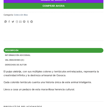
COMPRAR AHORA
Categoría:
Colección Blas
DESCRIPCIÓN
INFORMACIÓN ADICIONAL
VALORACIONES (0)
DERECHOS DE AUTOR
El pulpo alebrije, con sus múltiples colores y tentáculos entrelazados, representa la
creatividad infinita y la destreza artesanal de Oaxaca.
Cada colorido tentáculo cuenta una historia única de este animal inteligente.
Lleva a casa un pedazo de esta maravillosa herencia cultural.
PRODUCTOS RELACIONADOS