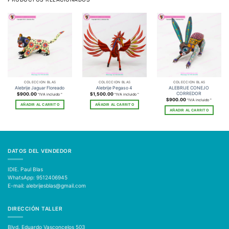
COLECCIÓN BLAS
COLECCIÓN BLAS
COLECCIÓN BLAS
ALEBRIJE CONEJO
Alebrije Jaguar Floreado
Alebrije Pegaso 4
CORREDOR
$
900.00
$
1,500.00
"IVA incluido "
"IVA incluido "
$
900.00
"IVA incluido "
AÑADIR AL CARRITO
AÑADIR AL CARRITO
AÑADIR AL CARRITO
DATOS DEL VENDEDOR
IDIE. Paul Blas
WhatsApp: 9512406945
E-mail: alebrijesblas@gmail.com
DIRECCIÓN TALLER
Blvd. Eduardo Vasconcelos 503