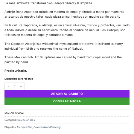
La rana simboliza transformación, adaptabilidad y la limpieza.
Alebrije Rana zapoteco tallado en madera de copal y pintado a mano por maestros
artesanos de nuestro taller; cada pieza única, hechos con mucho cariño para ti.
En la cultura zapoteca, el alebrije, es un animal silvestre, místico y protector, vinculado
a todo individuo desde su nacimiento; recibe el nombre de nahual. Los Alebrijes, son
tallados en madera de copal y pintados a mano.
The Oaxacan Alebrije is a wild animal, mystical and protective. It is linked to every
individual from birth and receives the name of Nahual.
These Mexican Folk Art Sculptures are carved by hand from copal wood and the
painted by hand.
Precio unitario.
Disponible para reserva
Alebrije Ranitas cantidad
AÑADIR AL CARRITO
COMPRAR AHORA
SKU:
ABRMC002
Categoría:
Colección Blas
Etiquetas:
Alebrijes Blas
,
OaxacanWoodCarvings