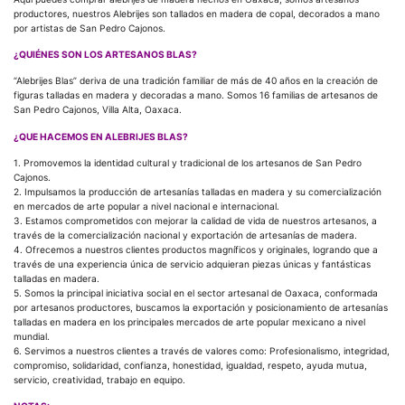
productores, nuestros Alebrijes son tallados en madera de copal, decorados a mano
por artistas de San Pedro Cajonos.
¿QUIÉNES SON LOS ARTESANOS BLAS?
“Alebrijes Blas” deriva de una tradición familiar de más de 40 años en la creación de
figuras talladas en madera y decoradas a mano. Somos 16 familias de artesanos de
San Pedro Cajonos, Villa Alta, Oaxaca.
¿QUE HACEMOS EN ALEBRIJES BLAS?
1. Promovemos la identidad cultural y tradicional de los artesanos de San Pedro
Cajonos.
2. Impulsamos la producción de artesanías talladas en madera y su comercialización
en mercados de arte popular a nivel nacional e internacional.
3. Estamos comprometidos con mejorar la calidad de vida de nuestros artesanos, a
través de la comercialización nacional y exportación de artesanías de madera.
4. Ofrecemos a nuestros clientes productos magníficos y originales, logrando que a
través de una experiencia única de servicio adquieran piezas únicas y fantásticas
talladas en madera.
5. Somos la principal iniciativa social en el sector artesanal de Oaxaca, conformada
por artesanos productores, buscamos la exportación y posicionamiento de artesanías
talladas en madera en los principales mercados de arte popular mexicano a nivel
mundial.
6. Servimos a nuestros clientes a través de valores como: Profesionalismo, integridad,
compromiso, solidaridad, confianza, honestidad, igualdad, respeto, ayuda mutua,
servicio, creatividad, trabajo en equipo.