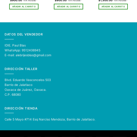
$
900.00
$
900.00
$
1,500.00
"IVA incluido "
"IVA incluido "
"IVA incluido "
AÑADIR AL CARRITO
AÑADIR AL CARRITO
AÑADIR AL CARRITO
DATOS DEL VENDEDOR
IDIE. Paul Blas
WhatsApp: 9512406945
E-mail: alebrijesblas@gmail.com
DIRECCIÓN TALLER
Blvd. Eduardo Vasconcelos 503
Barrio de Jalatlaco
Oaxaca de Juárez, Oaxaca.
C.P. 68080
DIRECCIÓN TIENDA
Calle 5 Mayo #714
Esq Narciso Mendoza, Barrio de Jalatlaco.