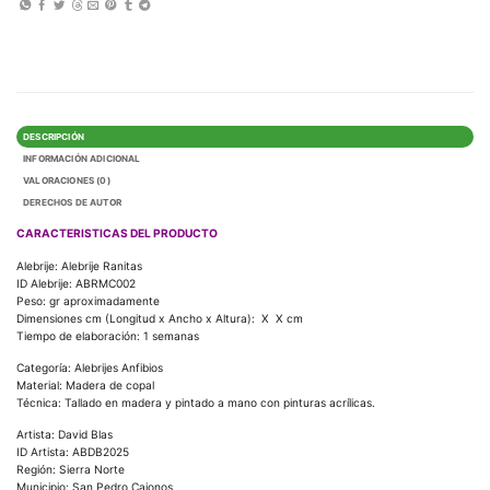
DESCRIPCIÓN
INFORMACIÓN ADICIONAL
VALORACIONES (0)
DERECHOS DE AUTOR
CARACTERISTICAS DEL PRODUCTO
Alebrije: Alebrije Ranitas
ID Alebrije:
ABRMC002
Peso: gr aproximadamente
Dimensiones cm (Longitud x Ancho x Altura): X X cm
Tiempo de elaboración: 1 semanas
Categoría: Alebrijes Anfibios
Material: Madera de copal
Técnica: Tallado en madera y pintado a mano con pinturas acrílicas.
Artista: David Blas
ID Artista: ABDB2025
Región: Sierra Norte
Municipio: San Pedro Cajonos