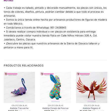
NOTAS:
• Cada trabajo es tallado, pintado y decorado manualmente, las piezas son únicas, los
tonos de colores, diseños, pintura, podrían cambiar debido a que todo el proceso es
artesanal.
• Somos la única tienda online hecha por artesanos productores de figuras de madera
en todo México.
• Contáctanos a través de WhatsApp: 951 2406945
• Si desea realizar compra individual o ver piezas en existencia para entrega
inmediata puede visitar nuestra tienda física en Calle Niños Héroes 306 A, Col.
Jalatlaco, Centro, Oaxaca.
• ¡Descubre las piezas que nuestros artesanos de la Sierra de Oaxaca tallaron y
pintaron a mano para ti!.
PRODUCTOS RELACIONADOS
COLECCIÓN BLAS
COLECCIÓN BLAS
COLECCIÓN BLAS
Alebrije Tlacuache
Alebrije Conejo de Pascua
Alebrije Pegaso 4