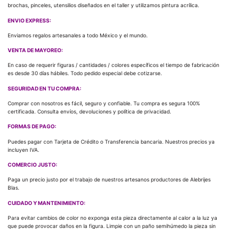
brochas, pinceles, utensilios diseñados en el taller y utilizamos pintura acrílica.
ENVIO EXPRESS:
Enviamos regalos artesanales a todo México y el mundo.
VENTA DE MAYOREO:
En caso de requerir figuras / cantidades / colores específicos el tiempo de fabricación
es desde 30 días hábiles. Todo pedido especial debe cotizarse.
SEGURIDAD EN TU COMPRA:
Comprar con nosotros es fácil, seguro y confiable. Tu compra es segura 100%
certificada. Consulta envíos, devoluciones y política de privacidad.
FORMAS DE PAGO:
Puedes pagar con Tarjeta de Crédito o Transferencia bancaria. Nuestros precios ya
incluyen IVA.
COMERCIO JUSTO:
Paga un precio justo por el trabajo de nuestros artesanos productores de Alebrijes
Blas.
CUIDADO Y MANTENIMIENTO:
Para evitar cambios de color no exponga esta pieza directamente al calor a la luz ya
que puede provocar daños en la figura. Limpie con un paño semihúmedo la pieza sin