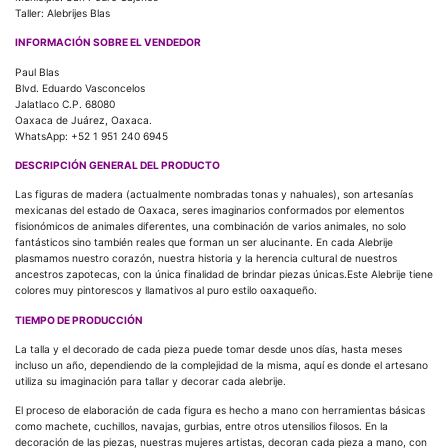
Taller: Alebrijes Blas
INFORMACIÓN SOBRE EL VENDEDOR
Paul Blas
Blvd. Eduardo Vasconcelos
Jalatlaco C.P. 68080
Oaxaca de Juárez, Oaxaca.
WhatsApp: +52 1 951 240 6945
DESCRIPCIÓN GENERAL DEL PRODUCTO
Las figuras de madera (actualmente nombradas tonas y nahuales), son artesanías
mexicanas del estado de Oaxaca, seres imaginarios conformados por elementos
fisionómicos de animales diferentes, una combinación de varios animales, no solo
fantásticos sino también reales que forman un ser alucinante. En cada Alebrije
plasmamos nuestro corazón, nuestra historia y la herencia cultural de nuestros
ancestros zapotecas, con la única finalidad de brindar piezas únicas.Este Alebrije tiene
colores muy pintorescos y llamativos al puro estilo oaxaqueño.
TIEMPO DE PRODUCCIÓN
La talla y el decorado de cada pieza puede tomar desde unos días, hasta meses
incluso un año, dependiendo de la complejidad de la misma, aquí es donde el artesano
utiliza su imaginación para tallar y decorar cada alebrije.
El proceso de elaboración de cada figura es hecho a mano con herramientas básicas
como machete, cuchillos, navajas, gurbias, entre otros utensilios filosos. En la
decoración de las piezas, nuestras mujeres artistas, decoran cada pieza a mano, con