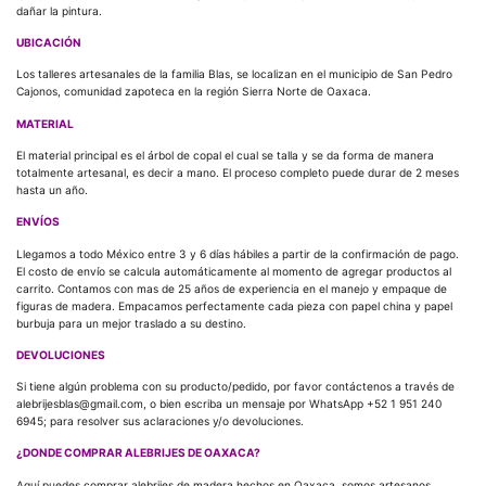
dañar la pintura.
UBICACIÓN
Los talleres artesanales de la familia Blas, se localizan en el municipio de San Pedro
Cajonos, comunidad zapoteca en la región Sierra Norte de Oaxaca.
MATERIAL
El material principal es el árbol de copal el cual se talla y se da forma de manera
totalmente artesanal, es decir a mano. El proceso completo puede durar de 2 meses
hasta un año.
ENVÍOS
Llegamos a todo México entre 3 y 6 días hábiles a partir de la confirmación de pago.
El costo de envío se calcula automáticamente al momento de agregar productos al
carrito. Contamos con mas de 25 años de experiencia en el manejo y empaque de
figuras de madera. Empacamos perfectamente cada pieza con papel china y papel
burbuja para un mejor traslado a su destino.
DEVOLUCIONES
Si tiene algún problema con su producto/pedido, por favor contáctenos a través de
alebrijesblas@gmail.com, o bien escriba un mensaje por WhatsApp +52 1 951 240
6945; para resolver sus aclaraciones y/o devoluciones.
¿DONDE COMPRAR ALEBRIJES DE OAXACA?
Aquí puedes comprar alebrijes de madera hechos en Oaxaca, somos artesanos