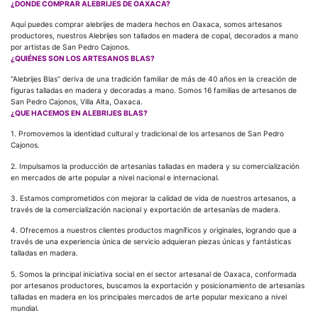
¿DONDE COMPRAR ALEBRIJES DE OAXACA?
Aquí puedes comprar alebrijes de madera hechos en Oaxaca, somos artesanos
productores, nuestros Alebrijes son tallados en madera de copal, decorados a mano
por artistas de San Pedro Cajonos.
¿QUIÉNES SON LOS ARTESANOS BLAS?
“Alebrijes Blas” deriva de una tradición familiar de más de 40 años en la creación de
figuras talladas en madera y decoradas a mano. Somos 16 familias de artesanos de
San Pedro Cajonos, Villa Alta, Oaxaca.
¿QUE HACEMOS EN ALEBRIJES BLAS?
1. Promovemos la identidad cultural y tradicional de los artesanos de San Pedro
Cajonos.
2. Impulsamos la producción de artesanías talladas en madera y su comercialización
en mercados de arte popular a nivel nacional e internacional.
3. Estamos comprometidos con mejorar la calidad de vida de nuestros artesanos, a
través de la comercialización nacional y exportación de artesanías de madera.
4. Ofrecemos a nuestros clientes productos magníficos y originales, logrando que a
través de una experiencia única de servicio adquieran piezas únicas y fantásticas
talladas en madera.
5. Somos la principal iniciativa social en el sector artesanal de Oaxaca, conformada
por artesanos productores, buscamos la exportación y posicionamiento de artesanías
talladas en madera en los principales mercados de arte popular mexicano a nivel
mundial.