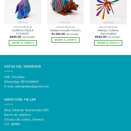
COLECCIÓN BLAS
COLECCIÓN BLAS
COLECCIÓN BLAS
ALEBRIJE AGUILA
Alebrijes Colibries
Alebrije Armadillo Fiestero
POSANDO
Hummingbird
$
1,300.00
"IVA incluido "
$
900.00
$
550.00
"IVA incluido "
"IVA incluido "
AÑADIR AL CARRITO
AÑADIR AL CARRITO
AÑADIR AL CARRITO
DATOS DEL VENDEDOR
IDIE. Paul Blas
WhatsApp: 9512406945
E-mail: alebrijesblas@gmail.com
DIRECCIÓN TALLER
Blvd. Eduardo Vasconcelos 503
Barrio de Jalatlaco
Oaxaca de Juárez, Oaxaca.
C.P. 68080