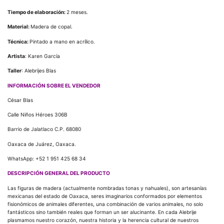
Tiempo de elaboración:
2 meses.
Material:
Madera de copal.
Técnica:
Pintado a mano en acrílico.
Artista
: Karen García
Taller
: Alebrijes Blas
INFORMACIÓN SOBRE EL VENDEDOR
César Blas
Calle Niños Héroes 306B
Barrio de Jalatlaco C.P. 68080
Oaxaca de Juárez, Oaxaca.
WhatsApp: +52 1 951 425 68 34
DESCRIPCIÓN GENERAL DEL PRODUCTO
Las figuras de madera (actualmente nombradas tonas y nahuales), son artesanías
mexicanas del estado de Oaxaca, seres imaginarios conformados por elementos
fisionómicos de animales diferentes, una combinación de varios animales, no solo
fantásticos sino también reales que forman un ser alucinante. En cada Alebrije
plasmamos nuestro corazón, nuestra historia y la herencia cultural de nuestros