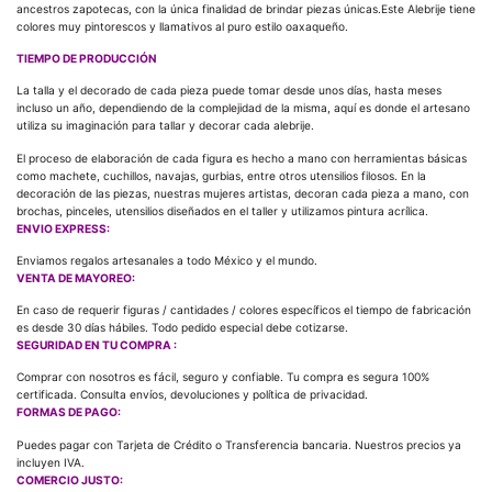
ancestros zapotecas, con la única finalidad de brindar piezas únicas.Este Alebrije tiene
colores muy pintorescos y llamativos al puro estilo oaxaqueño.
TIEMPO DE PRODUCCIÓN
La talla y el decorado de cada pieza puede tomar desde unos días, hasta meses
incluso un año, dependiendo de la complejidad de la misma, aquí es donde el artesano
utiliza su imaginación para tallar y decorar cada alebrije.
El proceso de elaboración de cada figura es hecho a mano con herramientas básicas
como machete, cuchillos, navajas, gurbias, entre otros utensilios filosos. En la
decoración de las piezas, nuestras mujeres artistas, decoran cada pieza a mano, con
brochas, pinceles, utensilios diseñados en el taller y utilizamos pintura acrílica.
ENVIO EXPRESS:
Enviamos regalos artesanales a todo México y el mundo.
VENTA DE MAYOREO:
En caso de requerir figuras / cantidades / colores específicos el tiempo de fabricación
es desde 30 días hábiles. Todo pedido especial debe cotizarse.
SEGURIDAD EN TU COMPRA :
Comprar con nosotros es fácil, seguro y confiable. Tu compra es segura 100%
certificada. Consulta envíos, devoluciones y política de privacidad.
FORMAS DE PAGO:
Puedes pagar con Tarjeta de Crédito o Transferencia bancaria. Nuestros precios ya
incluyen IVA.
COMERCIO JUSTO: