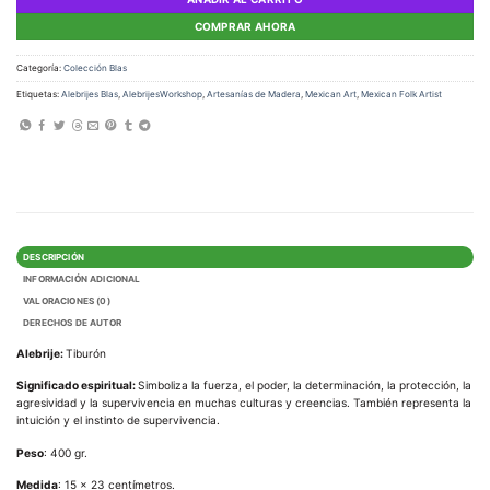
COMPRAR AHORA
Categoría:
Colección Blas
Etiquetas:
Alebrijes Blas
,
AlebrijesWorkshop
,
Artesanías de Madera
,
Mexican Art
,
Mexican Folk Artist
DESCRIPCIÓN
INFORMACIÓN ADICIONAL
VALORACIONES (0)
DERECHOS DE AUTOR
Alebrije:
Tiburón
Significado espiritual:
Simboliza la fuerza, el poder, la determinación, la protección, la
agresividad y la supervivencia en muchas culturas y creencias. También representa la
intuición y el instinto de supervivencia.
Peso
: 400 gr.
Medida
: 15 x 23 centímetros.