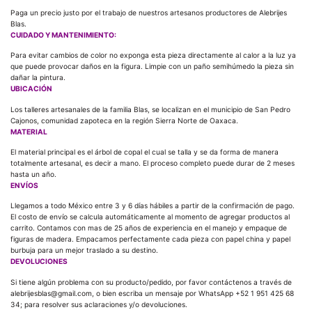
Paga un precio justo por el trabajo de nuestros artesanos productores de Alebrijes
Blas.
CUIDADO Y MANTENIMIENTO:
Para evitar cambios de color no exponga esta pieza directamente al calor a la luz ya
que puede provocar daños en la figura. Limpie con un paño semihúmedo la pieza sin
dañar la pintura.
UBICACIÓN
Los talleres artesanales de la familia Blas, se localizan en el municipio de San Pedro
Cajonos, comunidad zapoteca en la región Sierra Norte de Oaxaca.
MATERIAL
El material principal es el árbol de copal el cual se talla y se da forma de manera
totalmente artesanal, es decir a mano. El proceso completo puede durar de 2 meses
hasta un año.
ENVÍOS
Llegamos a todo México entre 3 y 6 días hábiles a partir de la confirmación de pago.
El costo de envío se calcula automáticamente al momento de agregar productos al
carrito. Contamos con mas de 25 años de experiencia en el manejo y empaque de
figuras de madera. Empacamos perfectamente cada pieza con papel china y papel
burbuja para un mejor traslado a su destino.
DEVOLUCIONES
Si tiene algún problema con su producto/pedido, por favor contáctenos a través de
alebrijesblas@gmail.com, o bien escriba un mensaje por WhatsApp +52 1 951 425 68
34; para resolver sus aclaraciones y/o devoluciones.