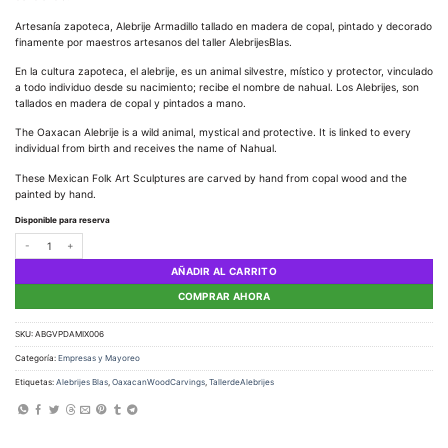
Artesanía zapoteca, Alebrije Armadillo tallado en madera de copal, pintado y decorado
finamente por maestros artesanos del taller AlebrijesBlas.
En la cultura zapoteca, el alebrije, es un animal silvestre, místico y protector, vinculado
a todo individuo desde su nacimiento; recibe el nombre de nahual. Los Alebrijes, son
tallados en madera de copal y pintados a mano.
The Oaxacan Alebrije is a wild animal, mystical and protective. It is linked to every
individual from birth and receives the name of Nahual.
These Mexican Folk Art Sculptures are carved by hand from copal wood and the
painted by hand.
Disponible para reserva
El Rodador de la Sierra cantidad
AÑADIR AL CARRITO
COMPRAR AHORA
SKU:
ABGVPDAMIX006
Categoría:
Empresas y Mayoreo
Etiquetas:
Alebrijes Blas
,
OaxacanWoodCarvings
,
TallerdeAlebrijes