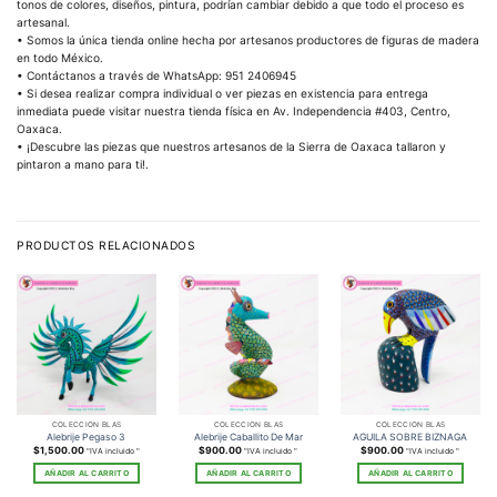
tonos de colores, diseños, pintura, podrían cambiar debido a que todo el proceso es
artesanal.
• Somos la única tienda online hecha por artesanos productores de figuras de madera
en todo México.
• Contáctanos a través de WhatsApp: 951 2406945
• Si desea realizar compra individual o ver piezas en existencia para entrega
inmediata puede visitar nuestra tienda física en Av. Independencia #403, Centro,
Oaxaca.
• ¡Descubre las piezas que nuestros artesanos de la Sierra de Oaxaca tallaron y
pintaron a mano para ti!.
PRODUCTOS RELACIONADOS
COLECCIÓN BLAS
COLECCIÓN BLAS
COLECCIÓN BLAS
Alebrije Pegaso 3
Alebrije Caballito De Mar
AGUILA SOBRE BIZNAGA
$
1,500.00
$
900.00
$
900.00
"IVA incluido "
"IVA incluido "
"IVA incluido "
AÑADIR AL CARRITO
AÑADIR AL CARRITO
AÑADIR AL CARRITO