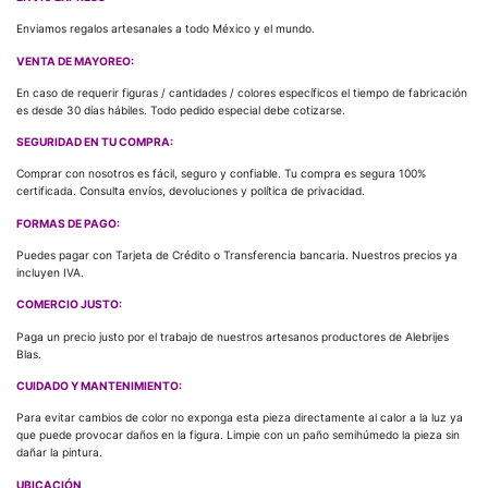
Enviamos regalos artesanales a todo México y el mundo.
VENTA DE MAYOREO:
En caso de requerir figuras / cantidades / colores específicos el tiempo de fabricación
es desde 30 días hábiles. Todo pedido especial debe cotizarse.
SEGURIDAD EN TU COMPRA:
Comprar con nosotros es fácil, seguro y confiable. Tu compra es segura 100%
certificada. Consulta envíos, devoluciones y política de privacidad.
FORMAS DE PAGO:
Puedes pagar con Tarjeta de Crédito o Transferencia bancaria. Nuestros precios ya
incluyen IVA.
COMERCIO JUSTO:
Paga un precio justo por el trabajo de nuestros artesanos productores de Alebrijes
Blas.
CUIDADO Y MANTENIMIENTO:
Para evitar cambios de color no exponga esta pieza directamente al calor a la luz ya
que puede provocar daños en la figura. Limpie con un paño semihúmedo la pieza sin
dañar la pintura.
UBICACIÓN