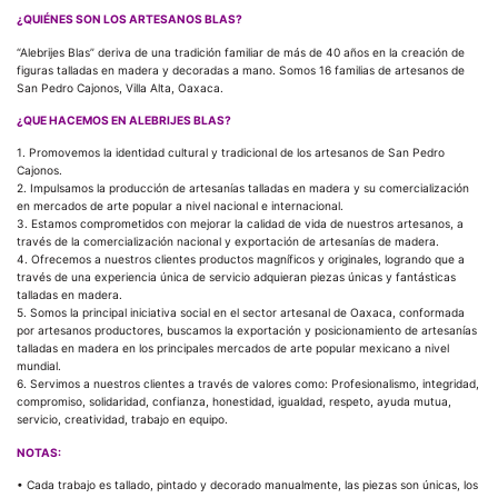
¿QUIÉNES SON LOS ARTESANOS BLAS?
“Alebrijes Blas” deriva de una tradición familiar de más de 40 años en la creación de
figuras talladas en madera y decoradas a mano. Somos 16 familias de artesanos de
San Pedro Cajonos, Villa Alta, Oaxaca.
¿QUE HACEMOS EN ALEBRIJES BLAS?
1. Promovemos la identidad cultural y tradicional de los artesanos de San Pedro
Cajonos.
2. Impulsamos la producción de artesanías talladas en madera y su comercialización
en mercados de arte popular a nivel nacional e internacional.
3. Estamos comprometidos con mejorar la calidad de vida de nuestros artesanos, a
través de la comercialización nacional y exportación de artesanías de madera.
4. Ofrecemos a nuestros clientes productos magníficos y originales, logrando que a
través de una experiencia única de servicio adquieran piezas únicas y fantásticas
talladas en madera.
5. Somos la principal iniciativa social en el sector artesanal de Oaxaca, conformada
por artesanos productores, buscamos la exportación y posicionamiento de artesanías
talladas en madera en los principales mercados de arte popular mexicano a nivel
mundial.
6. Servimos a nuestros clientes a través de valores como: Profesionalismo, integridad,
compromiso, solidaridad, confianza, honestidad, igualdad, respeto, ayuda mutua,
servicio, creatividad, trabajo en equipo.
NOTAS:
• Cada trabajo es tallado, pintado y decorado manualmente, las piezas son únicas, los