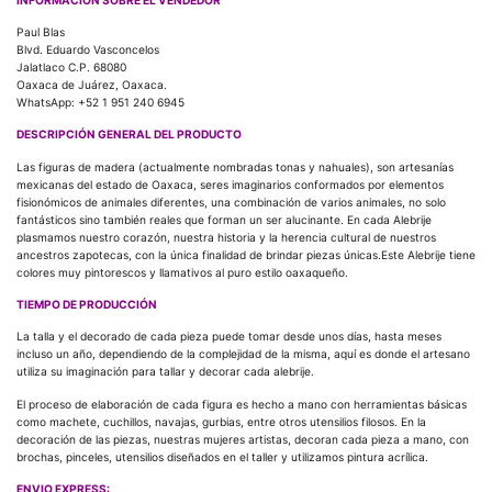
Paul Blas
Blvd. Eduardo Vasconcelos
Jalatlaco C.P. 68080
Oaxaca de Juárez, Oaxaca.
WhatsApp: +52 1 951 240 6945
DESCRIPCIÓN GENERAL DEL PRODUCTO
Las figuras de madera (actualmente nombradas tonas y nahuales), son artesanías
mexicanas del estado de Oaxaca, seres imaginarios conformados por elementos
fisionómicos de animales diferentes, una combinación de varios animales, no solo
fantásticos sino también reales que forman un ser alucinante. En cada Alebrije
plasmamos nuestro corazón, nuestra historia y la herencia cultural de nuestros
ancestros zapotecas, con la única finalidad de brindar piezas únicas.Este Alebrije tiene
colores muy pintorescos y llamativos al puro estilo oaxaqueño.
TIEMPO DE PRODUCCIÓN
La talla y el decorado de cada pieza puede tomar desde unos días, hasta meses
incluso un año, dependiendo de la complejidad de la misma, aquí es donde el artesano
utiliza su imaginación para tallar y decorar cada alebrije.
El proceso de elaboración de cada figura es hecho a mano con herramientas básicas
como machete, cuchillos, navajas, gurbias, entre otros utensilios filosos. En la
decoración de las piezas, nuestras mujeres artistas, decoran cada pieza a mano, con
brochas, pinceles, utensilios diseñados en el taller y utilizamos pintura acrílica.
ENVIO EXPRESS: