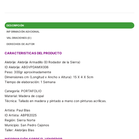
DESCRIPCIÓN
INFORMACIÓN ADICIONAL
VALORACIONES (0)
DERECHOS DE AUTOR
CARACTERISTICAS DEL PRODUCTO
Alebrije: Alebrije Armadillo (El Rodador de la Sierra)
ID Alebrije: ABGVPDAMIX006
Peso: 300gr aproximadamente
Dimensiones cm (Longitud x Ancho x Altura): 15 X 4 X 5cm
Tiempo de elaboración: 1 Semana
Categoría: PORTAFOLIO
Material: Madera de copal
Técnica: Tallado en madera y pintado a mano con pinturas acrílicas.
Artista: Paul Blas
ID Artista: ABPB2025
Región: Sierra Norte
Municipio: San Pedro Cajonos
Taller: Alebrijes Blas
INFORMACIÓN SOBRE EL VENDEDOR